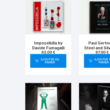
Impossibilia by
Paul Gertn
Davide Fumagalli
Steel and Sil
62.00
€
67.00
€
Richard Kau
AJOUTER AU
AJOUTER 
PANIER
PANIER