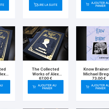
Michael Misko
AJOUTER A
ITE
LIRE LA SUITE
PANIER
ted
The Collected
Know Brainer
lex
Works of Alex
Michael Breg
67.00
€
73.00
€
l 2
Elmsley Vol 1
AU
AJOUTER AU
AJOUTER A
PANIER
PANIER