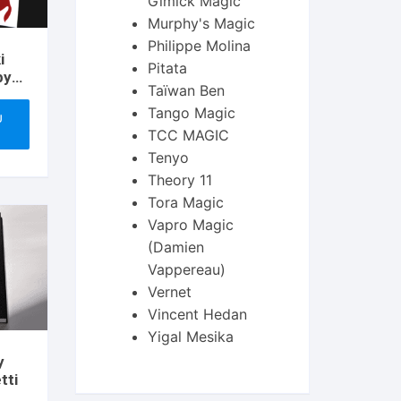
Gimick Magic
Murphy's Magic
Philippe Molina
i
Pitata
Taïwan Ben
c –
Tango Magic
U
TCC MAGIC
Tenyo
Theory 11
Tora Magic
Vapro Magic
(Damien
Vappereau)
Vernet
Vincent Hedan
Yigal Mesika
y
tti