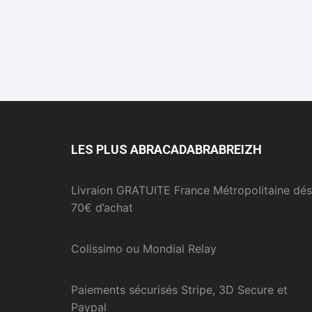
LES PLUS ABRACADABRABREIZH
Livraion GRATUITE France Métropolitaine dés
70€ d’achat
Colissimo ou Mondial Relay
Paiements sécurisés Stripe, 3D Secure et
Paypal