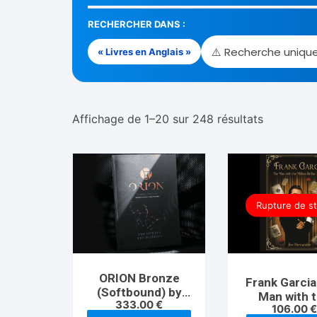
RECHERCHER DANS :
« Livres en Anglais »
Trié
Affichage de 1–20 sur 248 résultats
du
plus
récent
au
plus
Rupture de s
ancien
ORION Bronze
Frank Garcia
(Softbound) by
Man with 
333.00
€
Phedon Bilek
106.00
Million Dol