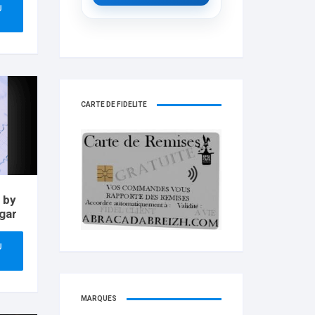
U
CARTE DE FIDELITÉ
 by
gar
U
MARQUES