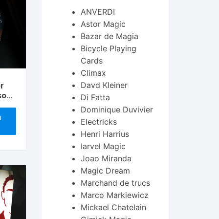
ANVERDI
Astor Magic
Bazar de Magia
Bicycle Playing
Cards
Climax
Davd Kleiner
or
son
Di Fatta
Dominique Duvivier
U
Electricks
Henri Harrius
Iarvel Magic
Joao Miranda
Magic Dream
Marchand de trucs
Marco Markiewicz
Mickael Chatelain