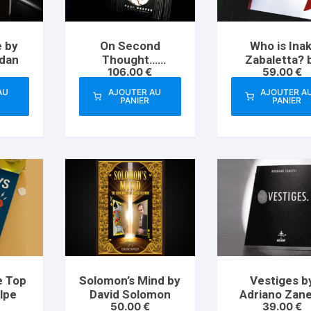
 by
On Second
Who is Inak
dan
Thought…
Zabaletta? by
106.00
€
59.00
€
Mentalism,
Vernet Magi
Meaning, and
Book
AU
AJOUTER AU
AJOUTER A
Performance by
PANIER
PANIER
Paul Draper
e Top
Solomon’s Mind by
Vestiges b
lpe
David Solomon
Adriano Zane
50.00
€
39.00
€