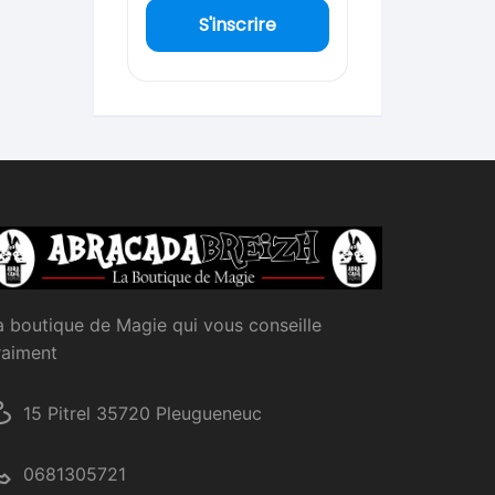
S'inscrire
a boutique de Magie qui vous conseille
raiment
15 Pitrel 35720 Pleugueneuc
0681305721