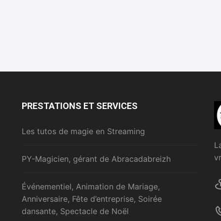
PRESTATIONS ET SERVICES
Les tutos de magie en Streaming
L
v
PY-Magicien, gérant de Abracadabreizh
Événementiel, Animation de Mariage,
Anniversaire, Fête d’entreprise, Soirée
dansante, Spectacle de Noël