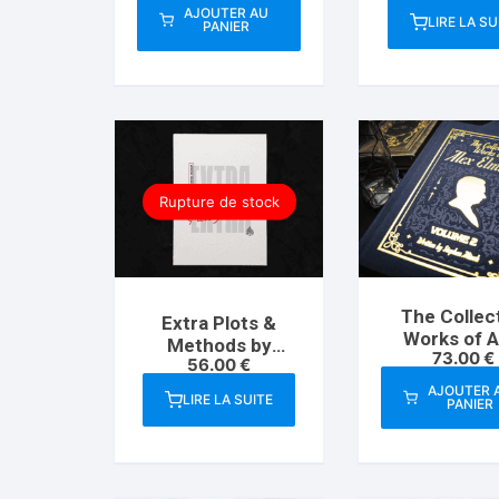
Hands
AJOUTER AU
LIRE LA SU
PANIER
Rupture de stock
The Collec
Extra Plots &
Works of A
Methods by
73.00
€
Elmsley Vo
56.00
€
Michal Kociolek
AJOUTER 
LIRE LA SUITE
PANIER