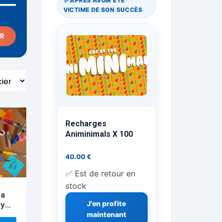
✨ APRÈS AVOIR ÉTÉ
VICTIME DE SON SUCCÈS
ts Flash Feu
R
ns, FP, Foulards …
rges
nts
Recharges
Animinimals X 100
cène
40.00
€
✅ Est de retour en
stock
 a
J'en profite
by
le
maintenant