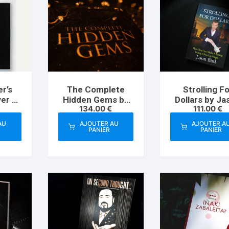
er’s
The Complete
Strolling F
ver by
Hidden Gems by
Dollars by Ja
134.00
€
111.00
€
fman
Mark Elsdon
Bird
AU
AJOUTER AU
AJOUTER A
PANIER
PANIER