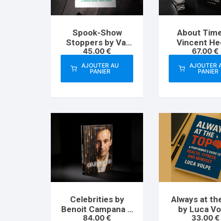
Spook-Show
About Time
Stoppers by Val
Vincent He
45.00
€
67.00
€
Andrews
AJOUTER AU
AJOUTER 
PANIER
PANIER
Celebrities by
Always at th
Benoit Campana &
by Luca Vo
84.00
€
33.00
€
Marchand de