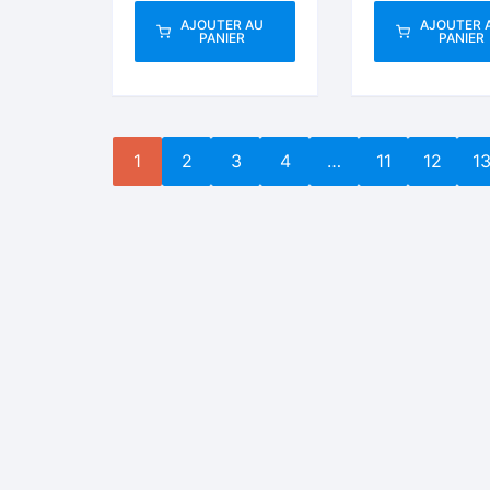
trucs
AJOUTER AU
AJOUTER 
PANIER
PANIER
1
2
3
4
…
11
12
1