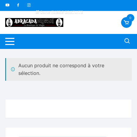
Aller
🇫🇷 Livraison offerte dès 70€
au
🎁 Carte fidélité GRATUITE
contenu
🎬 Vidéos sous-titrées FR *
0
Aucun produit ne correspond à votre
sélection.