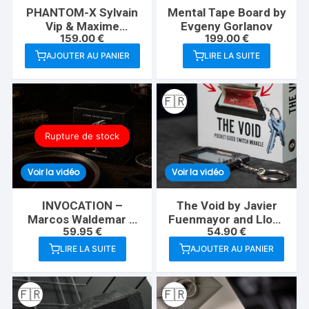
PHANTOM-X Sylvain
Mental Tape Board by
Vip & Maxime
Evgeny Gorlanov
159.00
€
199.00
€
Schucht
AJOUTER AU PANIER
LIRE LA SUITE
🇫🇷
Rupture de stock
Voir la vidéo
Voir la vidéo
INVOCATION –
The Void by Javier
Marcos Waldemar &
Fuenmayor and Lloyd
59.95
€
54.90
€
Invisible Compass
Barnes
LIRE LA SUITE
AJOUTER AU PANIER
🇫🇷
🇫🇷