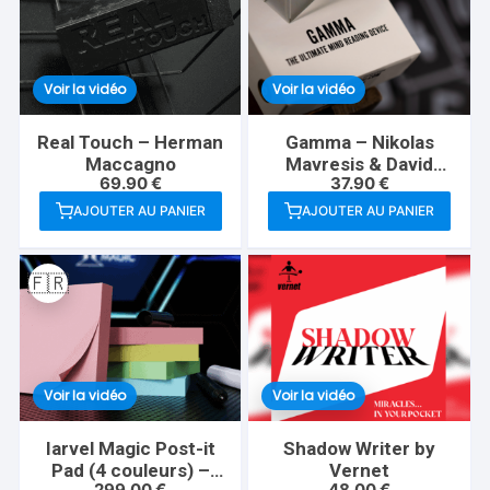
Voir la vidéo
Voir la vidéo
Real Touch – Herman
Gamma – Nikolas
Maccagno
Mavresis & David
69.90
€
37.90
€
Jonathan
AJOUTER AU PANIER
AJOUTER AU PANIER
🇫🇷
Voir la vidéo
Voir la vidéo
Iarvel Magic Post-it
Shadow Writer by
Pad (4 couleurs) –
Vernet
299.00
€
48.00
€