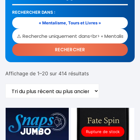
RECHERCHER DANS :
« Mentalisme, Tours et Livres »
RECHERCHER
Trié
Affichage de 1–20 sur 414 résultats
du
plus
récent
au
plus
ancien
Rupture de stock