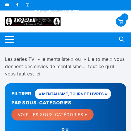
Aller
🇫🇷 Livraison offerte dès 70€
au
🎁 Carte fidélité GRATUITE
contenu
🎬 Vidéos sous-titrées FR *
0
Les séries TV » le mentaliste » ou » Lie to me » vous
donnent des envies de mentalisme…. tout ce qu’il
vous faut est ici
FILTRER
« MENTALISME, TOURS ET LIVRES »
PAR SOUS-CATÉGORIES
VOIR LES SOUS-CATÉGORIES ▾
OU