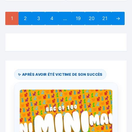
1
2
3
4
…
19
20
21
→
✨ APRÈS AVOIR ÉTÉ VICTIME DE SON SUCCÈS