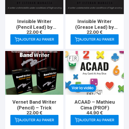
Invisible Writer
Invisible Writer
(Pencil Lead) by
(Grease Lead) by
22.00
€
22.00
€
Vernet – Trick
Vernet – Trick
AJOUTER AU PANIER
AJOUTER AU PANIER
🇫🇷
Voir la vidéo
Vernet Band Writer
ACAAD – Mathieu
(Pencil) – Trick
Cima (PROF)
22.00
€
44.90
€
AJOUTER AU PANIER
AJOUTER AU PANIER