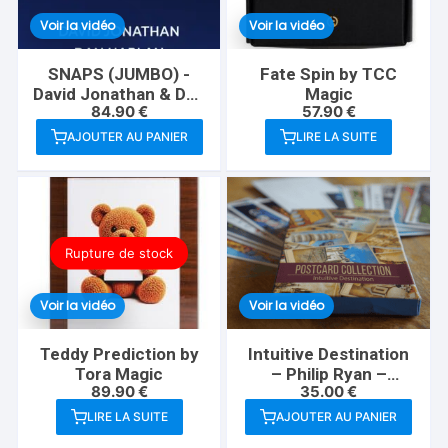
Voir la vidéo
Voir la vidéo
SNAPS (JUMBO) -
Fate Spin by TCC
David Jonathan & Dan
Magic
84.90
€
57.90
€
Harlan
AJOUTER AU PANIER
LIRE LA SUITE
Rupture de stock
Voir la vidéo
Voir la vidéo
Teddy Prediction by
Intuitive Destination
Tora Magic
– Philip Ryan –
89.90
€
35.00
€
(Invisible Deck
Postcards)
LIRE LA SUITE
AJOUTER AU PANIER