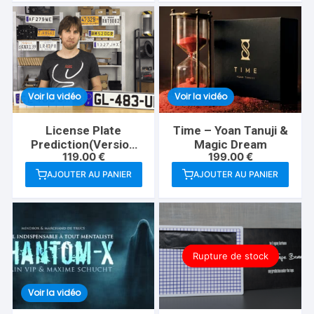
Voir la vidéo
Voir la vidéo
License Plate
Time – Yoan Tanuji &
Prediction(Version
Magic Dream
119.00
€
199.00
€
Française)-Martin
Andersen
AJOUTER AU PANIER
AJOUTER AU PANIER
Rupture de stock
Voir la vidéo