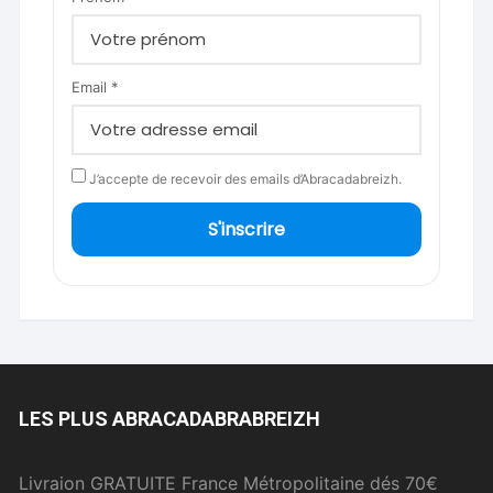
Email *
J’accepte de recevoir des emails d’Abracadabreizh.
S'inscrire
LES PLUS ABRACADABRABREIZH
Livraion GRATUITE France Métropolitaine dés 70€