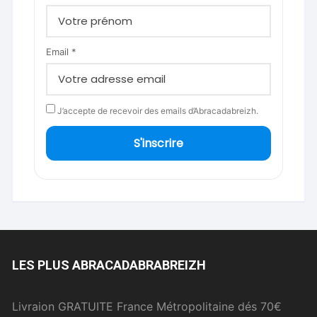
Email *
J’accepte de recevoir des emails d’Abracadabreizh.
S'inscrire
LES PLUS ABRACADABRABREIZH
Livraion GRATUITE France Métropolitaine dés 70€