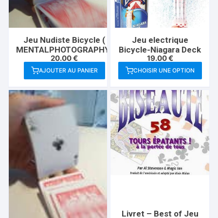
Jeu Nudiste Bicycle (
Jeu electrique
MENTALPHOTOGRAPHY)
Bicycle-Niagara Deck
20.00
€
19.00
€
AJOUTER AU PANIER
CHOISIR UNE OPTION
Ce
produit
a
plusieurs
variations.
Les
options
peuvent
être
choisies
sur
la
Livret – Best of Jeu
page