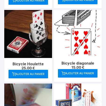
AJOUTER AU PANIER
produit
Bicycle diagonale
Bicycle Houlette
15.00
€
25.00
€
AJOUTER AU PANIER
AJOUTER AU PANIER