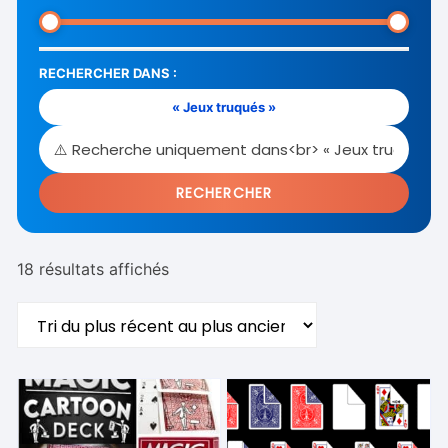
RECHERCHER DANS :
« Jeux truqués »
RECHERCHER
Trié
18 résultats affichés
du
plus
récent
au
plus
ancien