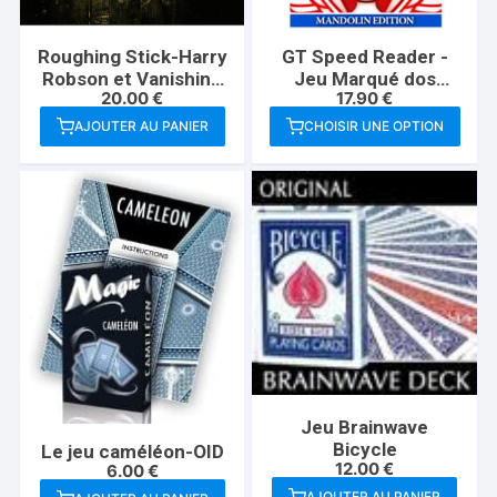
peuvent
être
GT Speed Reader -
Roughing Stick-Harry
choisies
Jeu Marqué dos
Robson et Vanishing
sur
17.90
€
20.00
€
Mandolin
Inc
la
CHOISIR UNE OPTION
AJOUTER AU PANIER
Ce
page
produit
du
a
produit
plusieurs
variations.
Les
options
peuvent
être
choisies
sur
Jeu Brainwave
la
Bicycle
Le jeu caméléon-OID
page
12.00
€
6.00
€
du
AJOUTER AU PANIER