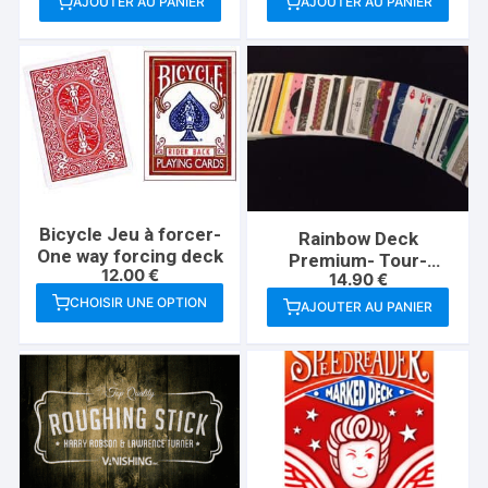
AJOUTER AU PANIER
AJOUTER AU PANIER
Bicycle Jeu à forcer-
Rainbow Deck
One way forcing deck
Premium- Tour-
12.00
€
14.90
€
Abracadabreizh
CHOISIR UNE OPTION
AJOUTER AU PANIER
Ce
produit
a
plusieurs
variations.
Les
options