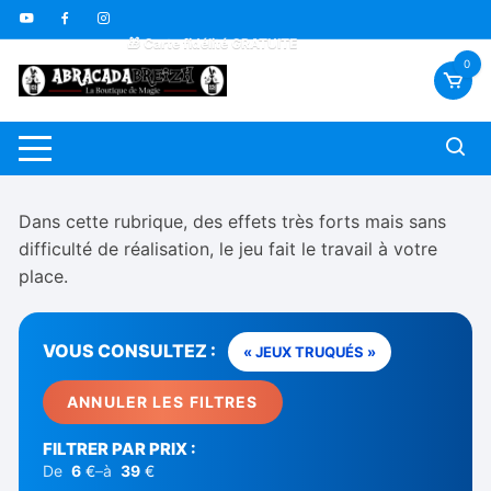
Aller
🇫🇷 Livraison offerte dès 70€
au
🎁 Carte fidélité GRATUITE
contenu
🎬 Vidéos sous-titrées FR *
0
Dans cette rubrique, des effets très forts mais sans
difficulté de réalisation, le jeu fait le travail à votre
place.
VOUS CONSULTEZ :
« JEUX TRUQUÉS »
ANNULER LES FILTRES
FILTRER PAR PRIX :
De
6
€
–
à
39
€