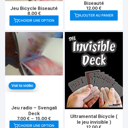
Biseauté
du
12.00
€
Jeu Bicycle Biseauté
produit
8.00
€
AJOUTER AU PANIER
CHOISIR UNE OPTION
Ce
produit
a
plusieurs
variations.
Les
options
peuvent
être
choisies
Voir la vidéo
sur
la
page
Jeu radio – Svengali
du
Deck
Ultramental Bicycle (
Plage
7.00
€
–
15.00
€
produit
le jeu invisible )
de
CHOISIR UNE OPTION
prix :
12.00
€