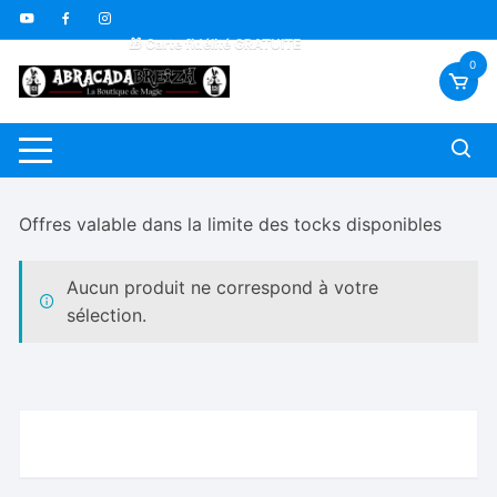
Aller
🇫🇷 Livraison offerte dès 70€
au
🎁 Carte fidélité GRATUITE
contenu
🎬 Vidéos sous-titrées FR *
0
Offres valable dans la limite des tocks disponibles
Aucun produit ne correspond à votre
sélection.