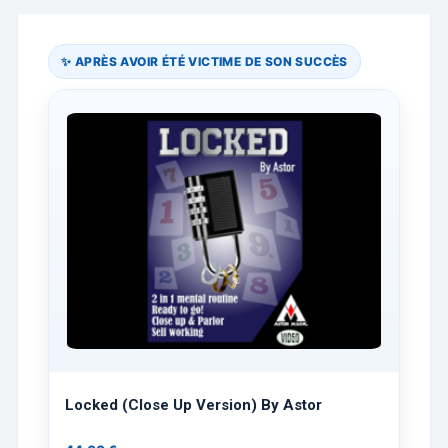
✨ APRÈS AVOIR ÉTÉ VICTIME DE SON SUCCÈS
Locked (Close Up Version) By Astor