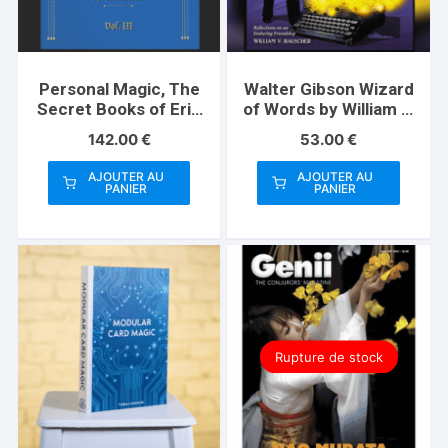
Personal Magic, The
Walter Gibson Wizard
Secret Books of Eric
of Words by William V.
Lewis, Vol.3
Rauscher
142.00
€
53.00
€
AJOUTER AU
AJOUTER AU
PANIER
PANIER
Rupture de stock