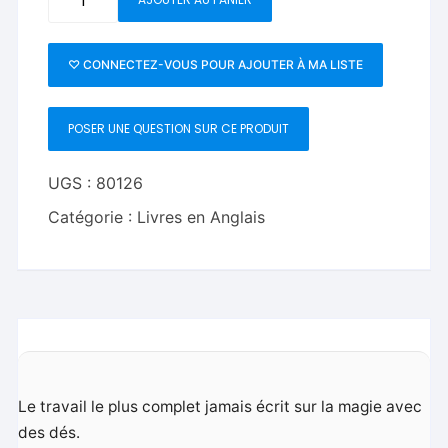
de
Expert
Dice
♡ CONNECTEZ-VOUS POUR AJOUTER À MA LISTE
Magic:
A
POSER UNE QUESTION SUR CE PRODUIT
Complete
Course
On
UGS :
80126
Magic
Catégorie :
Livres en Anglais
With
Dice
by
Gianfranco
Preverino
Le travail le plus complet jamais écrit sur la magie avec
des dés.