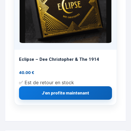
produit
Eclipse – Dee Christopher & The 1914
40.00
€
✅ Est de retour en stock
J'en profite maintenant