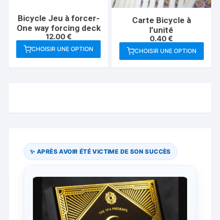
Bicycle Jeu à forcer-
Carte Bicycle à
One way forcing deck
l’unité
12.00
€
0.40
€
CHOISIR UNE OPTION
CHOISIR UNE OPTION
Ce
Ce
produit
produit
a
a
plusieurs
plusieurs
variations.
variations.
Les
Les
options
options
peuvent
peuvent
être
être
✨ APRÈS AVOIR ÉTÉ VICTIME DE SON SUCCÈS
choisies
choisies
sur
sur
la
la
page
page
du
du
produit