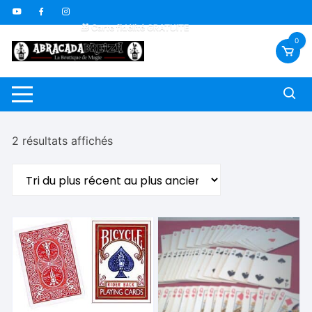
Aller
🇫🇷 Livraison offerte dès 70€
au
🎁 Carte fidélité GRATUITE
contenu
🎬 Vidéos sous-titrées FR *
0
Trié
2 résultats affichés
du
plus
récent
au
plus
ancien