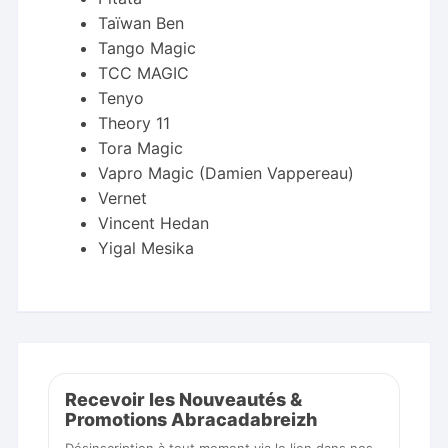
Taïwan Ben
Tango Magic
TCC MAGIC
Tenyo
Theory 11
Tora Magic
Vapro Magic (Damien Vappereau)
Vernet
Vincent Hedan
Yigal Mesika
Recevoir les Nouveautés &
Promotions Abracadabreizh
Désinscription à tout moment via le lien dans nos