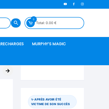
0
Total:
0.00
€
RECHARGES
MURPHY’S MAGIC
es en mousse
→
ués
 spéciales
✨ APRÈS AVOIR ÉTÉ
VICTIME DE SON SUCCÈS
ire et cordes