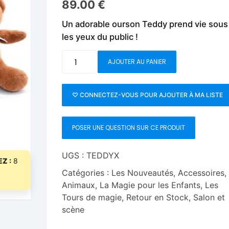
89.00
€
Fleurs C.Up
Cordes
Livres de tours de Pièces
Les Produi
Un adorable ourson Teddy prend vie sous
Foulards C.Up
Feu
les yeux du public !
Livres sur la Magie
Neige, ruba
impromptue
Liquides C.Up
Foulards
quantité
AJOUTER AU PANIER
Les Recha
de
Livres en Anglais
Magie Numérique
Grandes illusions
Teddy
Picture
♡ CONNECTEZ-VOUS POUR AJOUTER À MA LISTE
Mentalisme close up
La Magie pour les Enfa
Frame
-
Pièces-Billets
Liquides
POSER UNE QUESTION SUR CE PRODUIT
Tora
Magic
Mentalisme salon et s
UGS :
TEDDYX
Z :
8
Pièces-Billets
Catégories :
Les Nouveautés
,
Accessoires
,
Animaux
,
La Magie pour les Enfants
,
Les
Tours de magie
,
Retour en Stock
,
Salon et
scène