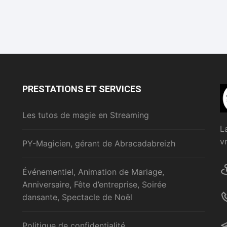
PRESTATIONS ET SERVICES
Les tutos de magie en Streaming
L
v
PY-Magicien, gérant de Abracadabreizh
Événementiel, Animation de Mariage,
Anniversaire, Fête d’entreprise, Soirée
dansante, Spectacle de Noël
Politique de confidentialité