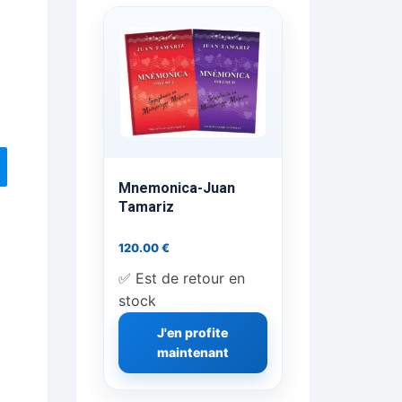
ts Flash Feu
ns, FP, Foulards …
rges
nts
Mnemonica-Juan
Tamariz
120.00
€
cène
✅ Est de retour en
stock
J'en profite
maintenant