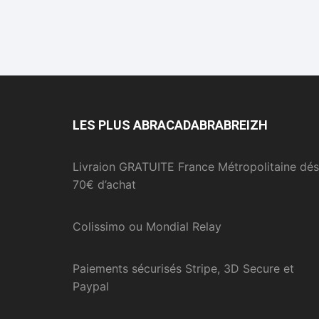
LES PLUS ABRACADABRABREIZH
Livraion GRATUITE France Métropolitaine dés
70€ d’achat
Colissimo ou Mondial Relay
Paiements sécurisés Stripe, 3D Secure et
Paypal