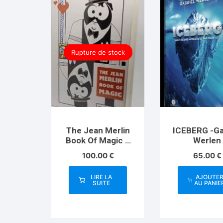
Rupture de stock
The Jean Merlin
ICEBERG -Ga
Book Of Magic –
Werlen
Vol 2
100.00
€
65.00
€
LIRE LA
AJOUTE
SUITE
AU PANIE