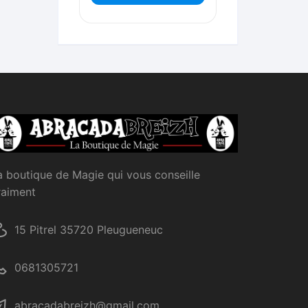
a boutique de Magie qui vous conseille
raiment
15 Pitrel 35720 Pleugueneuc
0681305721
abracadabreizh@gmail.com