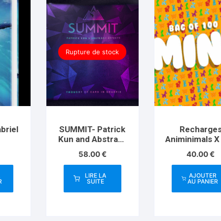
Rupture de stock
briel
SUMMIT- Patrick
Recharge
Kun and Abstract
Animinimals X
Effects
58.00
€
40.00
€
R
LIRE LA
AJOUTER
R
SUITE
AU PANIER