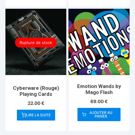
Rupture de stock
Emotion Wands by
Cyberware (Rouge)
Mago Flash
Playing Cards
69.00
€
22.00
€
AJOUTER AU
LIRE LA SUITE
PANIER