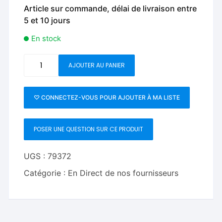
Article sur commande, délai de livraison entre
5 et 10 jours
En stock
quantité
AJOUTER AU PANIER
de
Wild
Z
♡ CONNECTEZ-VOUS POUR AJOUTER À MA LISTE
by
Brent
POSER UNE QUESTION SUR CE PRODUIT
Geris
and
Koko
UGS :
79372
Babochian
Catégorie :
En Direct de nos fournisseurs