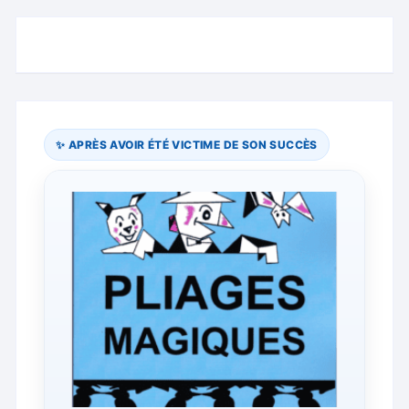
✨ APRÈS AVOIR ÉTÉ VICTIME DE SON SUCCÈS