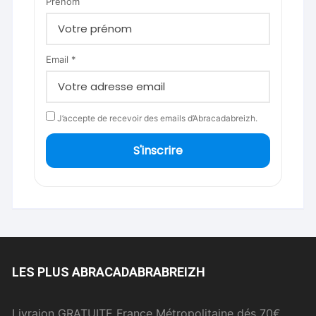
Prénom
Email *
J’accepte de recevoir des emails d’Abracadabreizh.
S'inscrire
LES PLUS ABRACADABRABREIZH
Livraion GRATUITE France Métropolitaine dés 70€