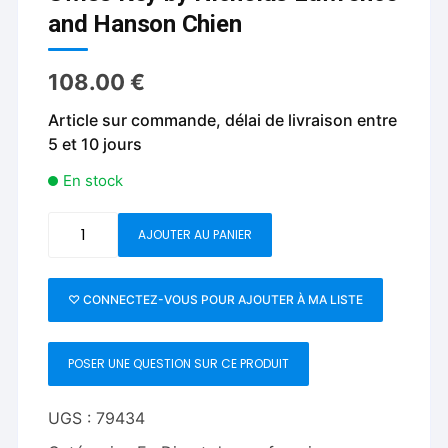
and Hanson Chien
108.00
€
Article sur commande, délai de livraison entre
5 et 10 jours
En stock
quantité
AJOUTER AU PANIER
de
Swiss
Key
♡ CONNECTEZ-VOUS POUR AJOUTER À MA LISTE
by
Nicholas
POSER UNE QUESTION SUR CE PRODUIT
Lawrence
and
Hanson
UGS :
79434
Chien