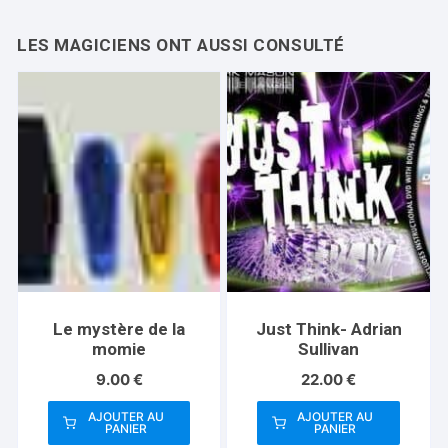
Le mystère de la
Just Think- Adrian
momie
Sullivan
9.00
€
22.00
€
AJOUTER AU
AJOUTER AU
PANIER
PANIER