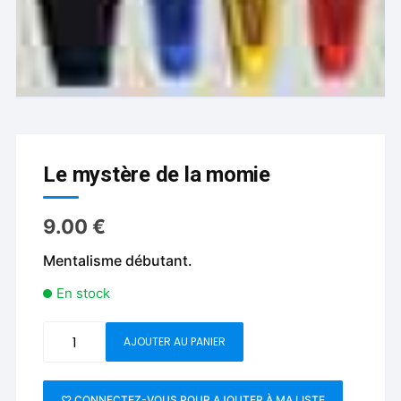
Le mystère de la momie
9.00
€
Mentalisme débutant.
En stock
quantité
AJOUTER AU PANIER
de
Le
mystère
♡ CONNECTEZ-VOUS POUR AJOUTER À MA LISTE