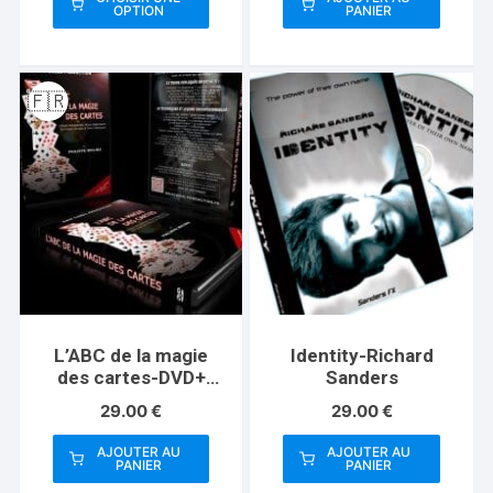
OPTION
PANIER
Ce
produit
a
🇫🇷
plusieurs
variations.
Les
options
peuvent
être
choisies
sur
la
page
L’ABC de la magie
Identity-Richard
du
des cartes-DVD+
Sanders
produit
Cartes- Philippe
29.00
€
29.00
€
Molina
AJOUTER AU
AJOUTER AU
PANIER
PANIER