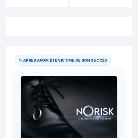
✨ APRÈS AVOIR ÉTÉ VICTIME DE SON SUCCÈS