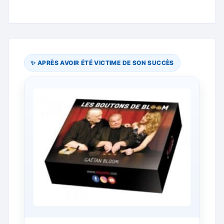
variations.
Les
options
peuvent
être
✨ APRÈS AVOIR ÉTÉ VICTIME DE SON SUCCÈS
choisies
sur
la
page
du
produit