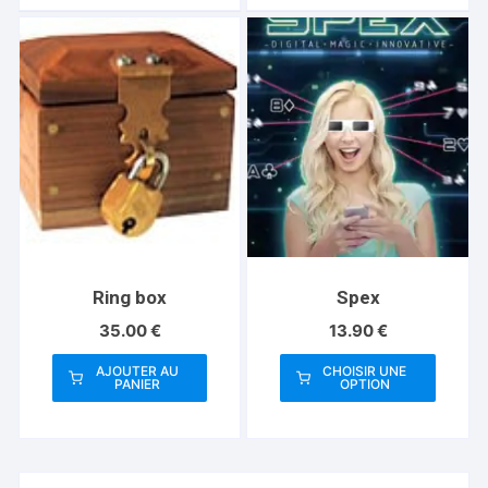
Ring box
Spex
35.00
€
13.90
€
AJOUTER AU
CHOISIR UNE
PANIER
OPTION
Ce
produit
a
plusieurs