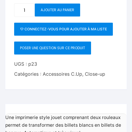
quantité
AJOUTER AU PANIER
de
Imprimerie
magique(
♡ CONNECTEZ-VOUS POUR AJOUTER À MA LISTE
money
printer)
POSER UNE QUESTION SUR CE PRODUIT
UGS :
p23
Catégories :
Accessoires C.Up
,
Close-up
Une imprimerie style jouet comprenant deux rouleaux
permet de transformer des billets blancs en billets de