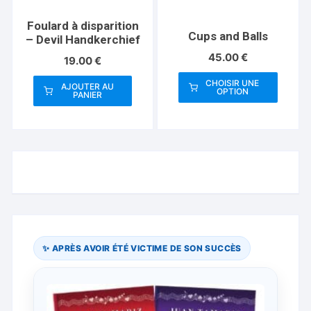
Foulard à disparition
Cups and Balls
– Devil Handkerchief
45.00
€
19.00
€
CHOISIR UNE
AJOUTER AU
OPTION
PANIER
Ce
produit
a
plusieurs
variations.
Les
options
peuvent
être
✨ APRÈS AVOIR ÉTÉ VICTIME DE SON SUCCÈS
choisies
sur
la
page