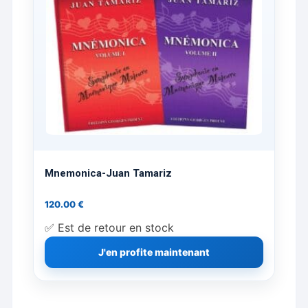
du
produit
Mnemonica-Juan Tamariz
120.00
€
✅ Est de retour en stock
J'en profite maintenant