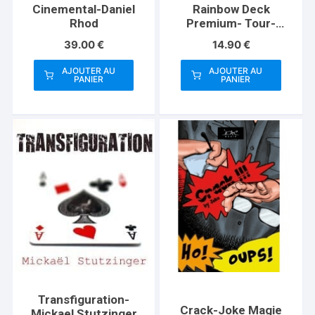
Cinemental-Daniel
Rainbow Deck
Rhod
Premium- Tour-
Abracadabreizh
39.00
€
14.90
€
AJOUTER AU
AJOUTER AU
PANIER
PANIER
Transfiguration-
Crack-Joke Magie
Mickael Stutzinger