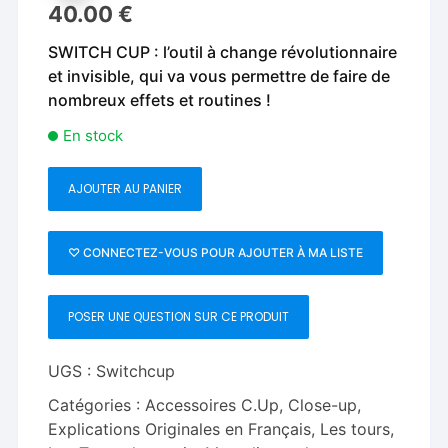
40.00
€
SWITCH CUP : l’outil à change révolutionnaire
et invisible, qui va vous permettre de faire de
nombreux effets et routines !
En stock
AJOUTER AU PANIER
quantité
de
Switch
♡ CONNECTEZ-VOUS POUR AJOUTER À MA LISTE
Cup
-
POSER UNE QUESTION SUR CE PRODUIT
Jerome
Sauloup
UGS :
Switchcup
Catégories :
Accessoires C.Up
,
Close-up
,
Explications Originales en Français
,
Les tours
,