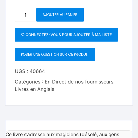
quantité
AJOUTER AU PANIER
de
Session
(Regular
♡ CONNECTEZ-VOUS POUR AJOUTER À MA LISTE
Edition)
by
POSER UNE QUESTION SUR CE PRODUIT
Joel
Givens
and
UGS :
40664
Joshua
Catégories :
En Direct de nos fournisseurs
,
Jay
Livres en Anglais
-
Book
Ce livre s’adresse aux magiciens (désolé, aux gens