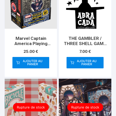
Marvel Captain
THE GAMBLER /
America Playing
THREE SHELL GAME
Cards (Plus Card
(Gimmicks and
25.00
€
7.00
€
Guard)
Instructions) by
Apprentice Magic –
AJOUTER AU
AJOUTER AU
Trick
PANIER
PANIER
Rupture de stock
Rupture de stock