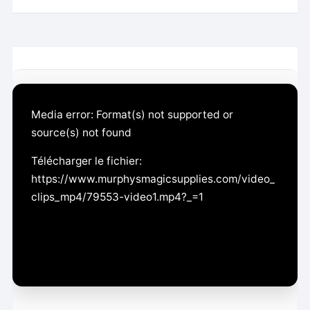
L
Media error: Format(s) not supported or
e
source(s) not found
c
t
Télécharger le fichier:
e
https://www.murphysmagicsupplies.com/video_
u
clips_mp4/79553-video1.mp4?_=1
r
v
i
d
é
o