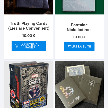
Truth Playing Cards
Fontaine
(Lies are Convenient)
Nickelodeon:
Monsters Playing
10.00
€
19.00
€
Cards
AJOUTER AU
LIRE LA SUITE
PANIER