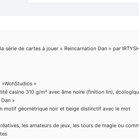
 la série de cartes à jouer « Reincarnation Dan » par IRTYS
/ »WohStudios »
ité casino 310 g/m² avec âme noire (finition lin), écologiq
n Dan »
un motif géométrique noir et beige distinctif avec le mot
s créatives, les amateurs de jeux, les tours de magie ou com
tes