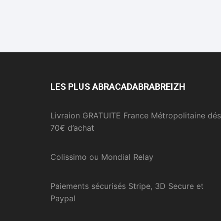
LES PLUS ABRACADABRABREIZH
Livraion GRATUITE France Métropolitaine dés
70€ d’achat
Colissimo ou Mondial Relay
Paiements sécurisés Stripe, 3D Secure et
Paypal