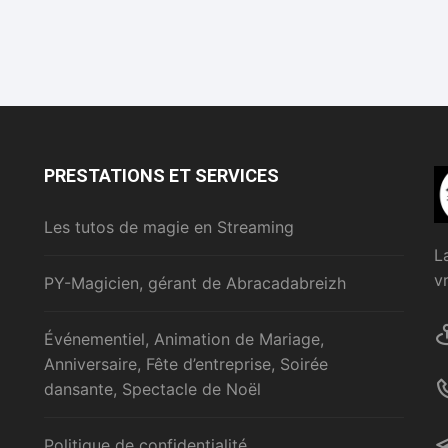
PRESTATIONS ET SERVICES
Les tutos de magie en Streaming
L
v
PY-Magicien, gérant de Abracadabreizh
Événementiel, Animation de Mariage,
Anniversaire, Fête d’entreprise, Soirée
dansante, Spectacle de Noël
Politique de confidentialité