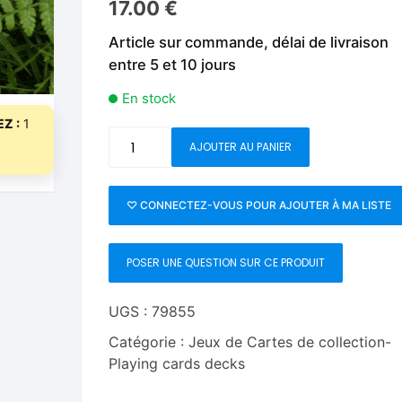
17.00
€
Fleurs C.Up
Cordes
Livres de tours de Pièces
Les Produi
Article sur commande, délai de livraison
Foulards C.Up
Feu
entre 5 et 10 jours
Livres sur la Magie
Neige, ruba
impromptue
Liquides C.Up
Foulards
En stock
Les Recha
Z :
1
Livres en Anglais
Magie Numérique
Grandes illusions
quantité
AJOUTER AU PANIER
de
Mentalisme close up
La Magie pour les Enfa
Refraction
Playing
♡ CONNECTEZ-VOUS POUR AJOUTER À MA LISTE
Pièces-Billets
Liquides
Cards
by
Mentalisme salon et s
POSER UNE QUESTION SUR CE PRODUIT
WohStudios
Pièces-Billets
UGS :
79855
Catégorie :
Jeux de Cartes de collection-
Playing cards decks