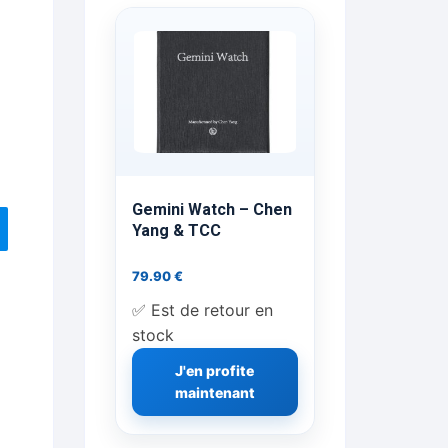
ts Flash Feu
ns, FP, Foulards …
rges
nts
Gemini Watch – Chen
Yang & TCC
79.90
€
cène
✅ Est de retour en
stock
J'en profite
maintenant