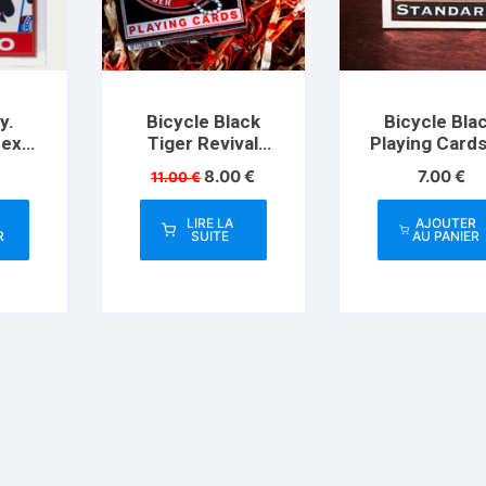
y.
Bicycle Black
Bicycle Bla
dex
Tiger Revival
Playing Cards
Edition
US Playing C
Le
Le
8.00
€
7.00
€
11.00
€
Co
prix
prix
initial
actuel
R
LIRE LA
AJOUTER
était :
est :
R
SUITE
AU PANIER
11.00 €.
8.00 €.