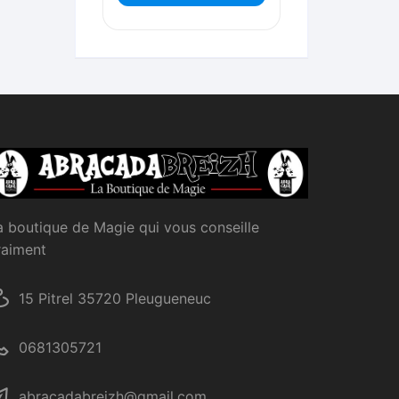
a boutique de Magie qui vous conseille
raiment
15 Pitrel 35720 Pleugueneuc
0681305721
abracadabreizh@gmail.com