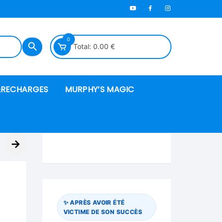
0
Total:
0.00
€
RECHARGES
MURPHY’S MAGIC
es en mousse
→
ués
 spéciales
✨ APRÈS AVOIR ÉTÉ
VICTIME DE SON SUCCÈS
ire et cordes