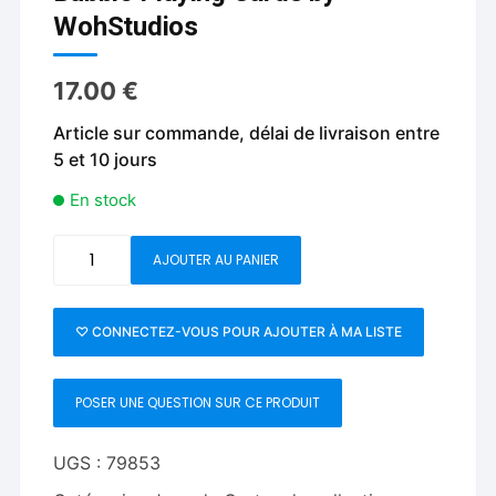
WohStudios
17.00
€
Article sur commande, délai de livraison entre
5 et 10 jours
En stock
quantité
AJOUTER AU PANIER
de
Bubble
Playing
♡ CONNECTEZ-VOUS POUR AJOUTER À MA LISTE
Cards
by
POSER UNE QUESTION SUR CE PRODUIT
WohStudios
UGS :
79853