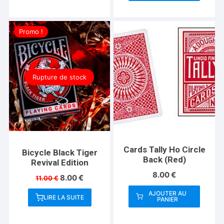
Promo !
Rupture de stock
Cards Tally Ho Circle
Bicycle Black Tiger
Back (Red)
Revival Edition
8.00
€
Le
Le
8.00
€
11.00
€
prix
prix
AJOUTER AU
initial
actuel
LIRE LA SUITE
PANIER
était :
est :
11.00 €.
8.00 €.