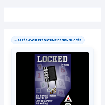
✨ APRÈS AVOIR ÉTÉ VICTIME DE SON SUCCÈS