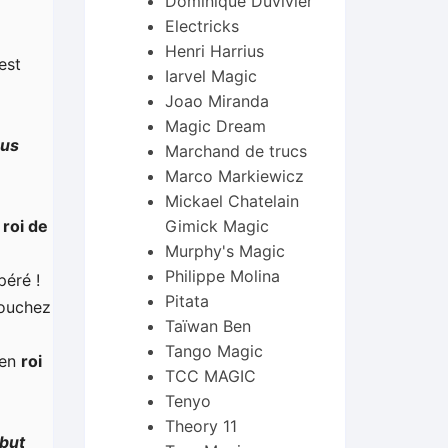
Dominique Duvivier
Electricks
Henri Harrius
est
Iarvel Magic
Joao Miranda
Magic Dream
ous
Marchand de trucs
Marco Markiewicz
Mickael Chatelain
Gimick Magic
e
roi de
Murphy's Magic
Philippe Molina
péré !
Pitata
touchez
Taïwan Ben
Tango Magic
 en
roi
TCC MAGIC
Tenyo
Theory 11
ébut