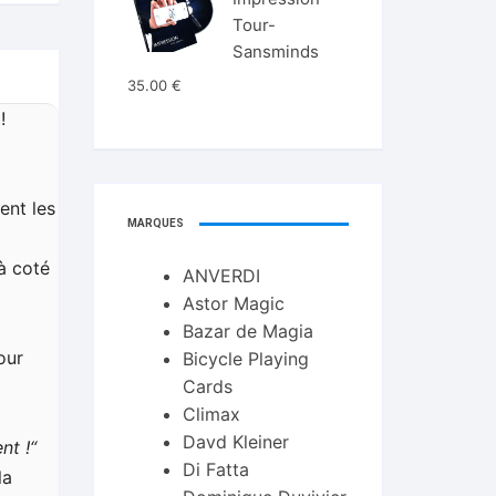
Tour-
Sansminds
35.00
€
!
ent les
MARQUES
 à coté
ANVERDI
Astor Magic
Bazar de Magia
our
Bicycle Playing
Cards
Climax
Davd Kleiner
nt !“
Di Fatta
la