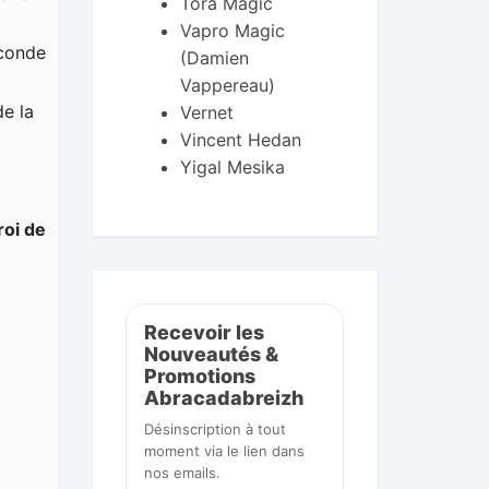
Tora Magic
Vapro Magic
econde
(Damien
Vappereau)
de la
Vernet
Vincent Hedan
Yigal Mesika
roi de
Recevoir les
Nouveautés &
Promotions
Abracadabreizh
Désinscription à tout
moment via le lien dans
nos emails.