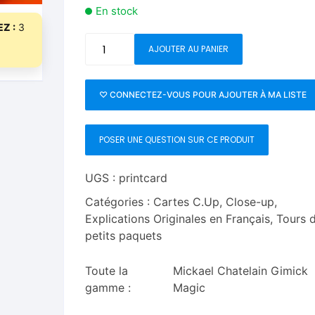
En stock
Z :
3
quantité
AJOUTER AU PANIER
de
Print
Card-
♡ CONNECTEZ-VOUS POUR AJOUTER À MA LISTE
Tour-
Mickaël
POSER UNE QUESTION SUR CE PRODUIT
Chatelain
UGS :
printcard
Catégories :
Cartes C.Up
,
Close-up
,
Explications Originales en Français
,
Tours 
petits paquets
Toute la
Mickael Chatelain Gimick
gamme :
Magic