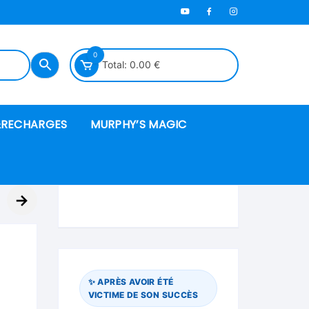
0
Total:
0.00
€
RECHARGES
MURPHY’S MAGIC
es en mousse
→
ués
 spéciales
✨ APRÈS AVOIR ÉTÉ
VICTIME DE SON SUCCÈS
ire et cordes