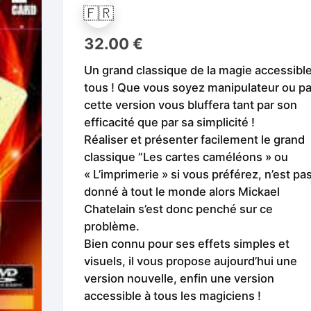
Fleurs C.Up
Cordes
🇫🇷
Livres de tours de Pièces
Les Produi
32.00
€
Foulards C.Up
Feu
Livres sur la Magie
Neige, ruba
impromptue
Un grand classique de la magie accessible
Liquides C.Up
Foulards
Les Recha
tous ! Que vous soyez manipulateur ou pa
Livres en Anglais
cette version vous bluffera tant par son
Magie Numérique
Grandes illusions
efficacité que par sa simplicité !
Mentalisme close up
La Magie pour les Enfa
Réaliser et présenter facilement le grand
classique “Les cartes caméléons » ou
Pièces-Billets
Liquides
« L’imprimerie » si vous préférez, n’est pa
donné à tout le monde alors Mickael
Mentalisme salon et s
Chatelain s’est donc penché sur ce
problème.
Pièces-Billets
Bien connu pour ses effets simples et
visuels, il vous propose aujourd’hui une
version nouvelle, enfin une version
accessible à tous les magiciens !