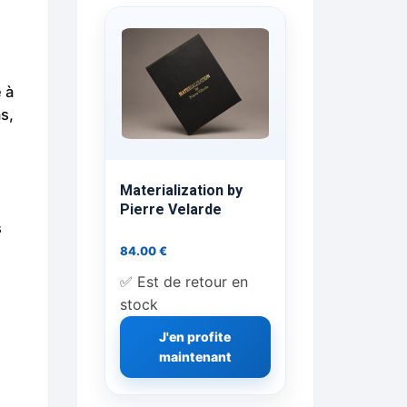
ts Flash Feu
ns, FP, Foulards …
 à
rges
s,
nts
Materialization by
Pierre Velarde
s
84.00
€
cène
✅ Est de retour en
stock
J'en profite
maintenant