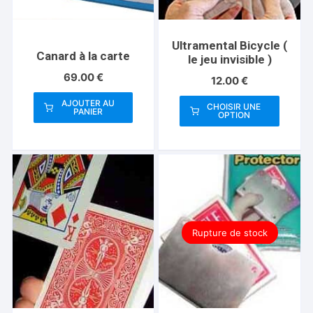
Ultramental Bicycle (
Canard à la carte
le jeu invisible )
69.00
€
12.00
€
AJOUTER AU
CHOISIR UNE
PANIER
OPTION
Ce
produit
a
plusieurs
variations.
Les
options
Rupture de stock
peuvent
être
choisies
sur
la