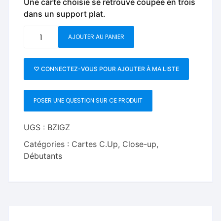
Une carte choisie se retrouve coupée en trois
dans un support plat.
quantité
AJOUTER AU PANIER
de
Carte
zig
♡ CONNECTEZ-VOUS POUR AJOUTER À MA LISTE
zag
Bicycle
POSER UNE QUESTION SUR CE PRODUIT
UGS :
BZIGZ
Catégories :
Cartes C.Up
,
Close-up
,
Débutants