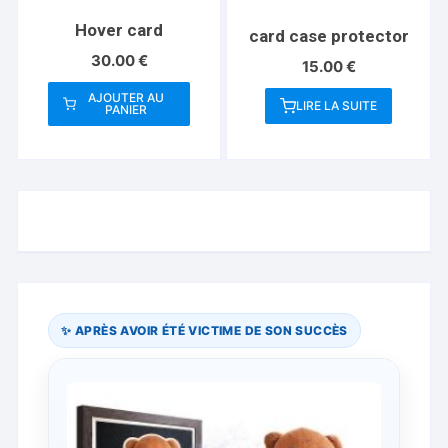
page
Hover card
card case protector
du
30.00
€
produit
15.00
€
AJOUTER AU
LIRE LA SUITE
PANIER
✨ APRÈS AVOIR ÉTÉ VICTIME DE SON SUCCÈS