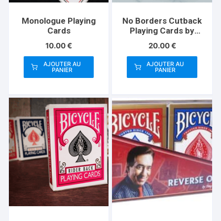
Monologue Playing
No Borders Cutback
Cards
Playing Cards by
Joker and the Thief
10.00
€
20.00
€
AJOUTER AU
AJOUTER AU
PANIER
PANIER