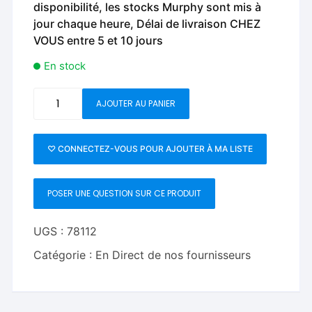
disponibilité, les stocks Murphy sont mis à
jour chaque heure, Délai de livraison CHEZ
VOUS entre 5 et 10 jours
En stock
quantité
AJOUTER AU PANIER
de
Milo
&
♡ CONNECTEZ-VOUS POUR AJOUTER À MA LISTE
Roger
by
POSER UNE QUESTION SUR CE PRODUIT
Arthur
Brandon
UGS :
78112
Catégorie :
En Direct de nos fournisseurs