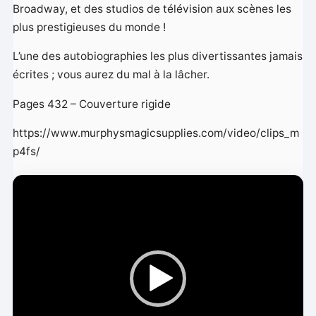
Broadway, et des studios de télévision aux scènes les
plus prestigieuses du monde !
L’une des autobiographies les plus divertissantes jamais
écrites ; vous aurez du mal à la lâcher.
Pages 432 – Couverture rigide
https://www.murphysmagicsupplies.com/video/clips_m
p4fs/
L
e
c
t
e
u
r