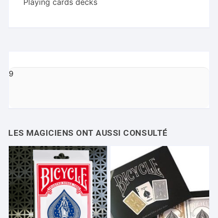
Playing cards decks
Cards
9