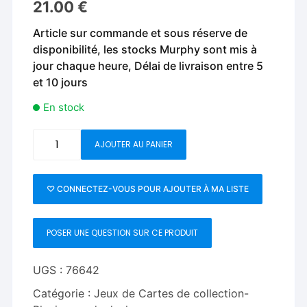
21.00
€
Article sur commande et sous réserve de
disponibilité, les stocks Murphy sont mis à
jour chaque heure, Délai de livraison entre 5
et 10 jours
En stock
quantité
AJOUTER AU PANIER
de
HEATH
BACK
♡ CONNECTEZ-VOUS POUR AJOUTER À MA LISTE
PLAYING
CARDS
POSER UNE QUESTION SUR CE PRODUIT
-
LENNART
GREEN
UGS :
76642
EDITION
Catégorie :
Jeux de Cartes de collection-
Playing