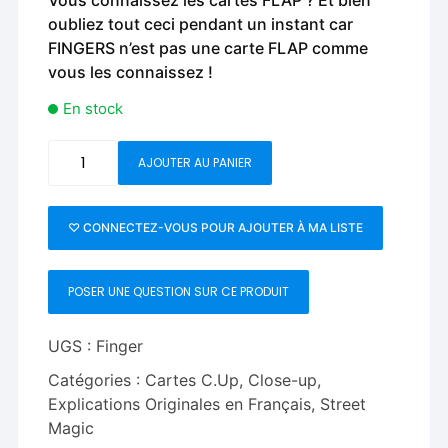
oubliez tout ceci pendant un instant car
FINGERS n’est pas une carte FLAP comme
vous les connaissez !
En stock
quantité
AJOUTER AU PANIER
de
Fingers-
Mickael
♡ CONNECTEZ-VOUS POUR AJOUTER À MA LISTE
Chatelain
POSER UNE QUESTION SUR CE PRODUIT
UGS :
Finger
Catégories :
Cartes C.Up
,
Close-up
,
Explications Originales en Français
,
Street
Magic