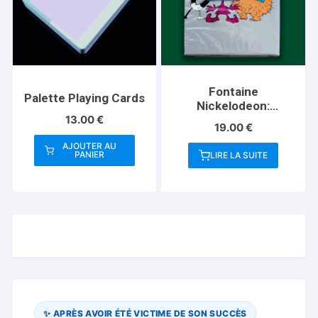
Fontaine
Palette Playing Cards
Nickelodeon:
13.00
€
Monsters Playing
19.00
€
Cards
AJOUTER AU
PANIER
LIRE LA SUITE
✨ APRÈS AVOIR ÉTÉ VICTIME DE SON SUCCÈS