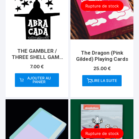
Rupture de stock
THE GAMBLER /
The Dragon (Pink
THREE SHELL GAME
Gilded) Playing Cards
(Gimmicks and
7.00
€
25.00
€
Instructions) by
Apprentice Magic –
AJOUTER AU
LIRE LA SUITE
Trick
PANIER
Rupture de stock