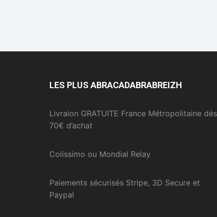
LES PLUS ABRACADABRABREIZH
Livraion GRATUITE France Métropolitaine dés
70€ d’achat
Colissimo ou Mondial Relay
Paiements sécurisés Stripe, 3D Secure et
Paypal