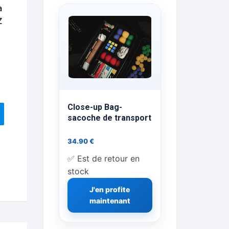
à
ts Flash Feu
Z
ns, FP, Foulards …
rges
nts
Close-up Bag-
sacoche de transport
34.90
€
cène
✅ Est de retour en
stock
J'en profite
maintenant