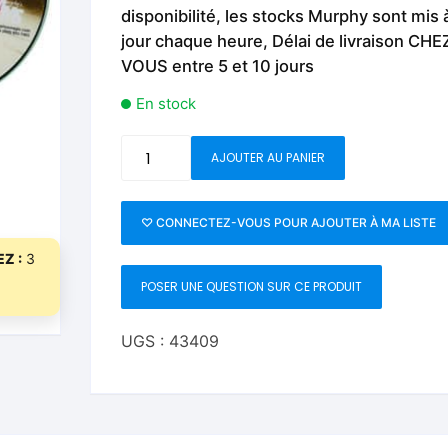
Fleurs C.Up
Cordes
disponibilité, les stocks Murphy sont mis 
Livres de tours de Pièces
Les Produi
jour chaque heure, Délai de livraison CHE
Foulards C.Up
Feu
VOUS entre 5 et 10 jours
Livres sur la Magie
Neige, ruba
impromptue
En stock
Liquides C.Up
Foulards
Les Recha
Livres en Anglais
quantité
Magie Numérique
Grandes illusions
AJOUTER AU PANIER
de
Creating
Mentalisme close up
La Magie pour les Enfa
Magic
♡ CONNECTEZ-VOUS POUR AJOUTER À MA LISTE
by
Pièces-Billets
Liquides
Z :
3
Gary
POSER UNE QUESTION SUR CE PRODUIT
Mentalisme salon et s
Kurtz
-
Pièces-Billets
DVD
UGS :
43409