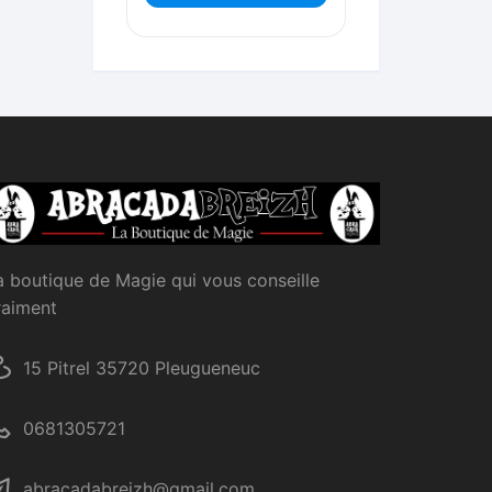
a boutique de Magie qui vous conseille
raiment
15 Pitrel 35720 Pleugueneuc
0681305721
abracadabreizh@gmail.com