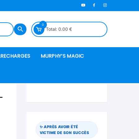
0
Total:
0.00
€
RECHARGES
MURPHY’S MAGIC
es en mousse
–
ués
 spéciales
✨ APRÈS AVOIR ÉTÉ
VICTIME DE SON SUCCÈS
ire et cordes