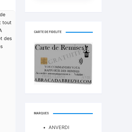
nde
 tout
A
CARTE DE FIDELITÉ
t des
es
MARQUES
ANVERDI