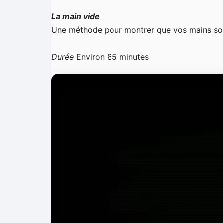
La main vide
Une méthode pour montrer que vos mains sont 
Durée
Environ 85 minutes
L
e
c
t
e
u
r
v
i
d
é