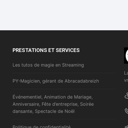
PRESTATIONS ET SERVICES
Les tutos de magie en Streaming
L
v
PY-Magicien, gérant de Abracadabreizh
Événementiel, Animation de Mariage,
Anniversaire, Fête d’entreprise, Soirée
dansante, Spectacle de Noël
Politique de confidentialité