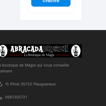
S'inscrire
a boutique de Magie qui vous conseille
raiment
15 Pitrel 35720 Pleugueneuc
0681305721