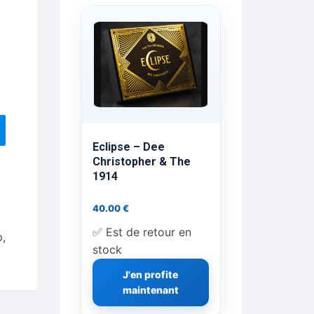
ts Flash Feu
ns, FP, Foulards …
rges
nts
Eclipse – Dee
Christopher & The
1914
cène
40.00
€
✅ Est de retour en
p
,
stock
J'en profite
maintenant