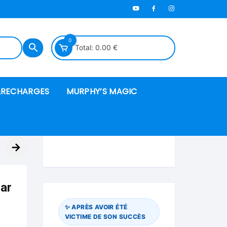
0
Total:
0.00
€
RECHARGES
MURPHY’S MAGIC
es en mousse
→
ués
ar
 spéciales
✨ APRÈS AVOIR ÉTÉ
VICTIME DE SON SUCCÈS
ire et cordes