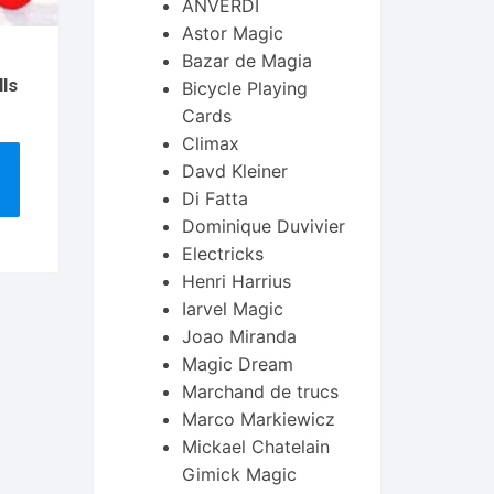
ANVERDI
Astor Magic
Bazar de Magia
ls
Bicycle Playing
Cards
Climax
Davd Kleiner
Di Fatta
Dominique Duvivier
it
Electricks
eurs
Henri Harrius
ions.
Iarvel Magic
Joao Miranda
ns
Magic Dream
nt
Marchand de trucs
Marco Markiewicz
ies
Mickael Chatelain
Gimick Magic