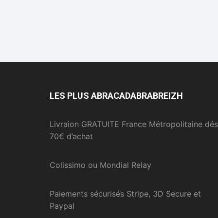
LES PLUS ABRACADABRABREIZH
Livraion GRATUITE France Métropolitaine dés
70€ d’achat
Colissimo ou Mondial Relay
Paiements sécurisés Stripe, 3D Secure et
Paypal