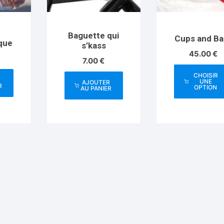
Baguette qui
Cups and Bal
que
s’kass
45.00
€
7.00
€
CHOISIR
R
UNE
AJOUTER
R
OPTION
AU PANIER
Ce
produ
a
plusi
variat
Les
optio
peuve
être
chois
sur
la