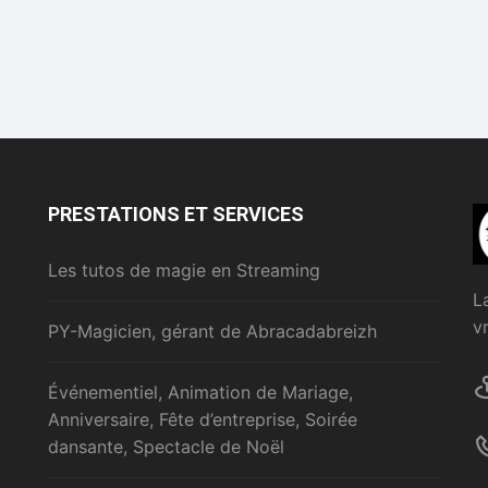
PRESTATIONS ET SERVICES
Les tutos de magie en Streaming
L
v
PY-Magicien, gérant de Abracadabreizh
Événementiel, Animation de Mariage,
Anniversaire, Fête d’entreprise, Soirée
dansante, Spectacle de Noël