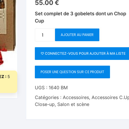
55.00
€
Fleurs C.Up
Cordes
Livres de tours de Pièces
Les Produi
Set complet de 3 gobelets dont un Chop
Foulards C.Up
Feu
Cup
Livres sur la Magie
Neige, ruba
impromptue
Liquides C.Up
Foulards
quantité
AJOUTER AU PANIER
Les Recha
de
Livres en Anglais
Magie Numérique
Grandes illusions
Combo
Gobelets
♡ CONNECTEZ-VOUS POUR AJOUTER À MA LISTE
Mentalisme close up
La Magie pour les Enfa
chop
cup-
Pièces-Billets
Liquides
POSER UNE QUESTION SUR CE PRODUIT
Bazar
Z :
5
de
Mentalisme salon et s
Magia
UGS :
1640 BM
Pièces-Billets
Catégories :
Accessoires
,
Accessoires C.U
Close-up
,
Salon et scène