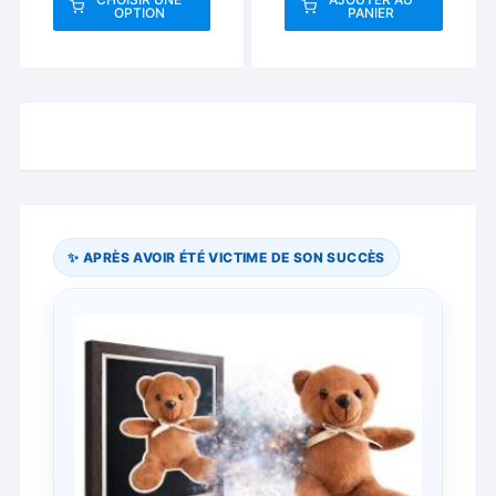
OPTION
PANIER
10.00 €
Ce
à
produit
21.70 €
a
plusieurs
variations.
Les
options
peuvent
être
✨ APRÈS AVOIR ÉTÉ VICTIME DE SON SUCCÈS
choisies
sur
la
page
du
produit