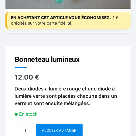
EN ACHETANT CET ARTICLE VOUS ÉCONOMISEZ :
1 €
crédités sur votre carte fidélité
Bonneteau lumineux
12.00
€
Deux diodes à lumière rouge et une diode à
lumière verte sont placées chacune dans un
verre et sont ensuite mélangées.
En stock
quantité
AJOUTER AU PANIER
de