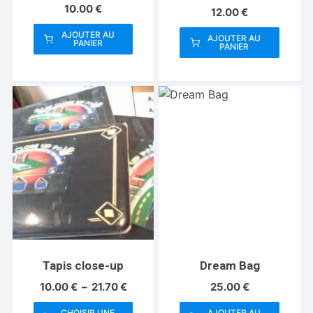
10.00
€
12.00
€
AJOUTER AU
AJOUTER AU
PANIER
PANIER
Tapis close-up
Dream Bag
Plage
10.00
€
–
21.70
€
25.00
€
de
prix :
CHOISIR UNE
AJOUTER AU