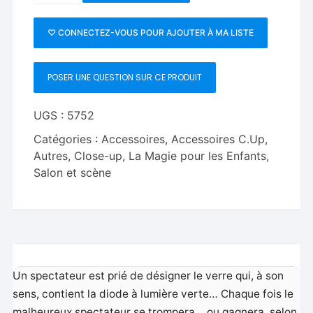
Bonneteau
lumineux
♡ CONNECTEZ-VOUS POUR AJOUTER À MA LISTE
POSER UNE QUESTION SUR CE PRODUIT
UGS :
5752
Catégories :
Accessoires
,
Accessoires C.Up
,
Autres
,
Close-up
,
La Magie pour les Enfants
,
Salon et scène
Un spectateur est prié de désigner le verre qui, à son
sens, contient la diode à lumière verte… Chaque fois le
malheureux spectateur se trompera… ou gagnera, selon