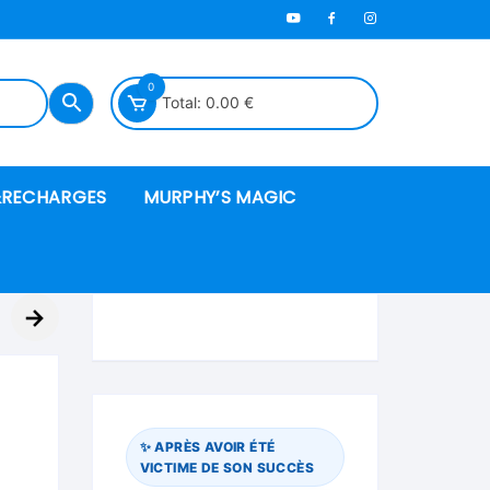
0
Total:
0.00
€
RECHARGES
MURPHY’S MAGIC
es en mousse
→
ués
 spéciales
✨ APRÈS AVOIR ÉTÉ
VICTIME DE SON SUCCÈS
ire et cordes