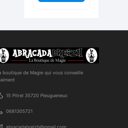
a boutique de Magie qui vous conseille
raiment
15 Pitrel 35720 Pleugueneuc
0681305721
abracadabreizh@gmail.com