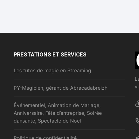
PRESTATIONS ET SERVICES
Les tutos de magie en Streaming
L
v
PY-Magicien, gérant de Abracadabreizh
Événementiel, Animation de Mariage,
Anniversaire, Fête d’entreprise, Soirée
dansante, Spectacle de Noël
Politique de confidentialité