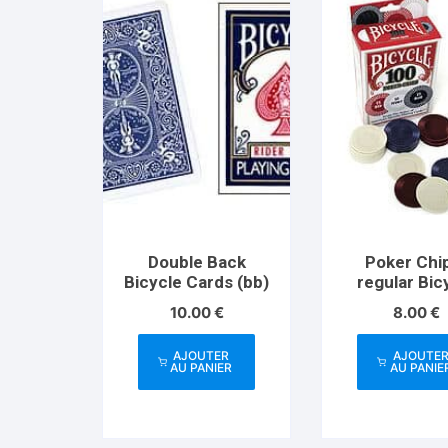
Double Back
Poker Chi
Bicycle Cards (bb)
regular Bic
100
10.00
€
8.00
€
AJOUTER
AJOUTE
AU PANIER
AU PANIE