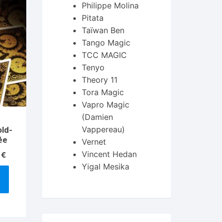
Philippe Molina
Pitata
Taïwan Ben
Tango Magic
TCC MAGIC
Tenyo
Theory 11
Tora Magic
Vapro Magic
(Damien
Vappereau)
old-
tée
Vernet
Vincent Hedan
Le
0
€
prix
Yigal Mesika
actuel
est :
€.
14.90 €.