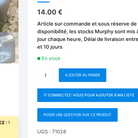
Fleurs C.Up
Cordes
Livres de tours de Pièces
Les Produi
14.00
€
Foulards C.Up
Feu
Article sur commande et sous réserve de
Livres sur la Magie
Neige, ruba
impromptue
disponibilité, les stocks Murphy sont mis 
Liquides C.Up
Foulards
Les Recha
jour chaque heure, Délai de livraison entr
Livres en Anglais
et 10 jours
Magie Numérique
Grandes illusions
En stock
Mentalisme close up
La Magie pour les Enfa
quantité
Pièces-Billets
Liquides
AJOUTER AU PANIER
de
Bicycle
Mentalisme salon et s
Starlight
♡ CONNECTEZ-VOUS POUR AJOUTER À MA LISTE
Earth
Pièces-Billets
Glow
POSER UNE QUESTION SUR CE PRODUIT
Playing
Z :
1
Cards
by
UGS :
71028
Collectable