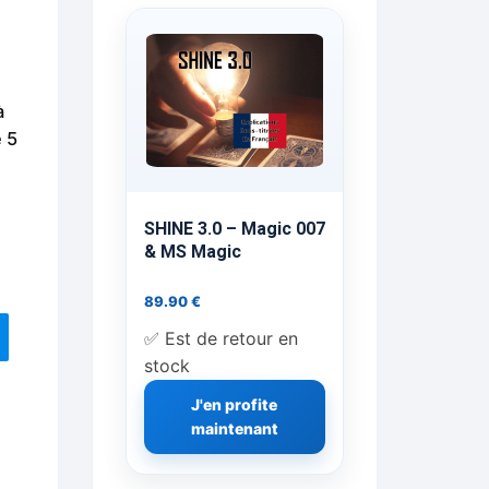
ts Flash Feu
ns, FP, Foulards …
à
rges
e 5
nts
SHINE 3.0 – Magic 007
& MS Magic
89.90
€
cène
✅ Est de retour en
stock
J'en profite
maintenant