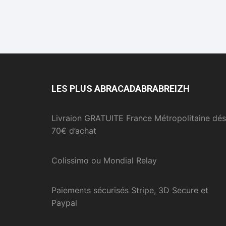
LES PLUS ABRACADABRABREIZH
Livraion GRATUITE France Métropolitaine dés
70€ d’achat
Colissimo ou Mondial Relay
Paiements sécurisés Stripe, 3D Secure et
Paypal