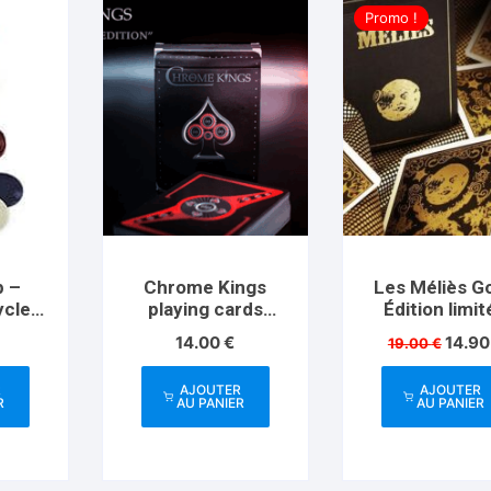
Promo !
p –
Chrome Kings
Les Méliès G
ycle
playing cards
Édition limi
Player Red
Le
14.00
€
14.9
19.00
€
prix
initial
R
AJOUTER
AJOUTER
était :
R
AU PANIER
AU PANIER
19.00 