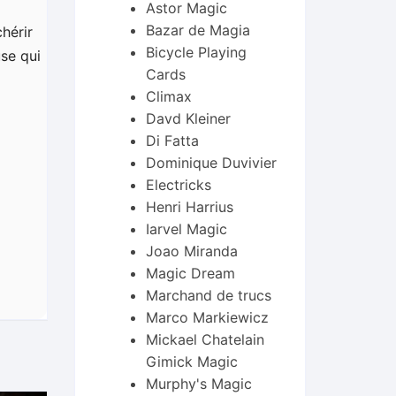
Astor Magic
Bazar de Magia
chérir
Bicycle Playing
use qui
Cards
Climax
Davd Kleiner
Di Fatta
Dominique Duvivier
Electricks
Henri Harrius
Iarvel Magic
Joao Miranda
Magic Dream
Marchand de trucs
Marco Markiewicz
Mickael Chatelain
Gimick Magic
Murphy's Magic