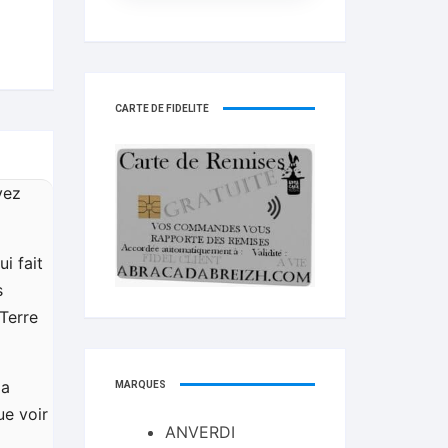
CARTE DE FIDELITÉ
yez
i fait
s
 Terre
la
MARQUES
ue voir
ANVERDI