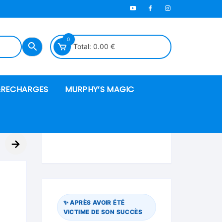
0
Total:
0.00
€
RECHARGES
MURPHY’S MAGIC
es en mousse
→
ués
 spéciales
✨ APRÈS AVOIR ÉTÉ
VICTIME DE SON SUCCÈS
ire et cordes