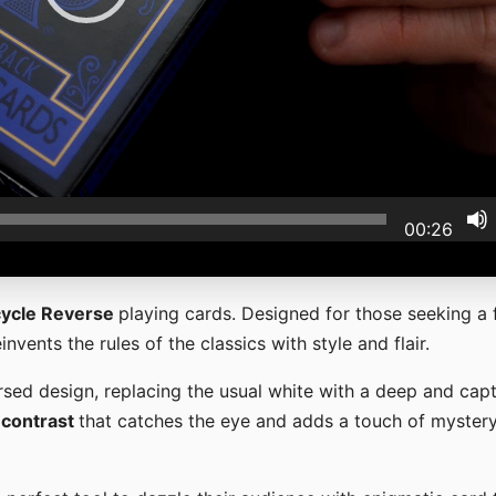
00:26
cycle Reverse
playing cards. Designed for those seeking a 
nvents the rules of the classics with style and flair.
rsed design, replacing the usual white with a deep and capt
g
contrast
that catches the eye and adds a touch of mystery