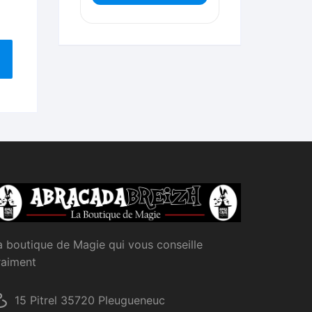
a boutique de Magie qui vous conseille
raiment
15 Pitrel 35720 Pleugueneuc