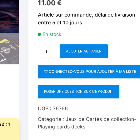
11.00
€
Fleurs C.Up
Cordes
Livres de tours de Pièces
Les Produi
Article sur commande, délai de livraison
Foulards C.Up
Feu
entre 5 et 10 jours
Livres sur la Magie
Neige, ruba
impromptue
Liquides C.Up
Foulards
En stock
Les Recha
Livres en Anglais
Magie Numérique
Grandes illusions
quantité
AJOUTER AU PANIER
de
Mentalisme close up
La Magie pour les Enfa
Bicycle
Reverse
♡ CONNECTEZ-VOUS POUR AJOUTER À MA LISTE
Pièces-Billets
Liquides
(Blue)
Playing
Mentalisme salon et s
POSER UNE QUESTION SUR CE PRODUIT
Cards
Pièces-Billets
UGS :
76766
Catégorie :
Jeux de Cartes de collection-
Z :
1
Playing cards decks