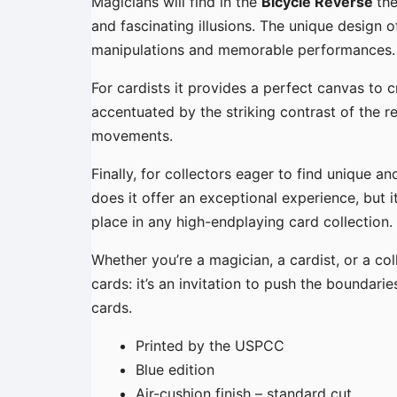
Magicians will find in the
Bicycle Reverse
the
and fascinating illusions. The unique design o
manipulations and memorable performances.
For cardists it provides a perfect canvas to 
accentuated by the striking contrast of the 
movements.
Finally, for collectors eager to find unique an
does it offer an exceptional experience, but i
place in any high-endplaying card collection.
Whether you’re a magician, a cardist, or a col
cards: it’s an invitation to push the boundari
cards.
Printed by the USPCC
Blue edition
Air-cushion finish – standard cut