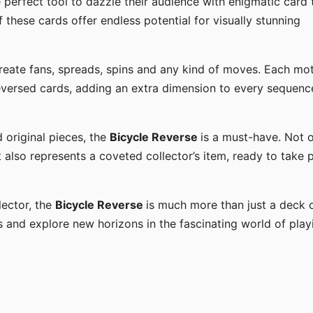
 perfect tool to dazzle their audience with enigmatic card 
f these cards offer endless potential for visually stunning
create fans, spreads, spins and any kind of moves. Each mot
reversed cards, adding an extra dimension to every sequenc
d original pieces, the
Bicycle Reverse
is a must-have. Not 
t also represents a coveted collector’s item, ready to take 
lector, the
Bicycle Reverse
is much more than just a deck 
es and explore new horizons in the fascinating world of play