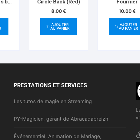
ds by
Circle Back (Red)
Fournier
Card
8.00
€
10.00
€
R
AJOUTER
AJOUTER
R
AU PANIER
AU PANIER
PRESTATIONS ET SERVICES
Les tutos de magie en Streaming
L
v
PY-Magicien, gérant de Abracadabreizh
Événementiel, Animation de Mariage,