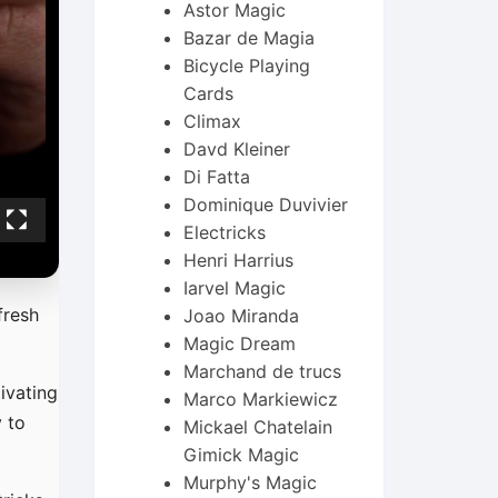
Astor Magic
Bazar de Magia
Bicycle Playing
Cards
Climax
Davd Kleiner
Di Fatta
Dominique Duvivier
Electricks
Henri Harrius
Iarvel Magic
fresh
Joao Miranda
Magic Dream
Marchand de trucs
ivating
Marco Markiewicz
 to
Mickael Chatelain
Gimick Magic
Murphy's Magic