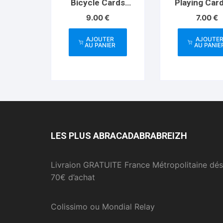
Bicycle Cards
Playing Car
(box color varies)
US Playing 
9.00
€
7.00
€
Co
AJOUTER
AJOUTE
AU PANIER
AU PANIE
LES PLUS ABRACADABRABREIZH
Livraion GRATUITE France Métropolitaine dés
70€ d’achat
Colissimo ou Mondial Relay