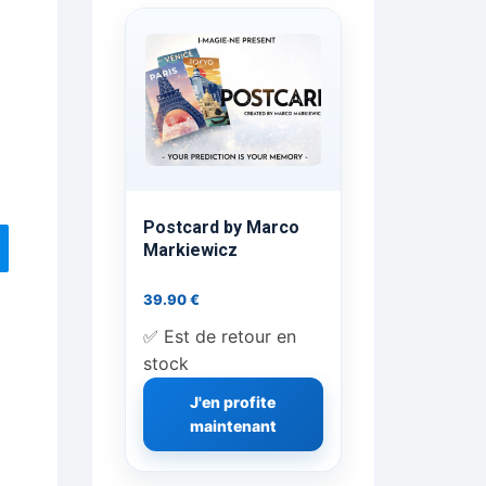
ts Flash Feu
ns, FP, Foulards …
rges
nts
Postcard by Marco
Markiewicz
39.90
€
cène
✅ Est de retour en
stock
J'en profite
maintenant