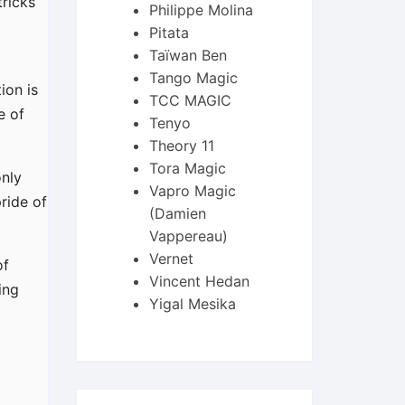
tricks
Philippe Molina
Pitata
Taïwan Ben
Tango Magic
ion is
TCC MAGIC
e of
Tenyo
Theory 11
Tora Magic
only
Vapro Magic
pride of
(Damien
Vappereau)
Vernet
of
Vincent Hedan
ing
Yigal Mesika