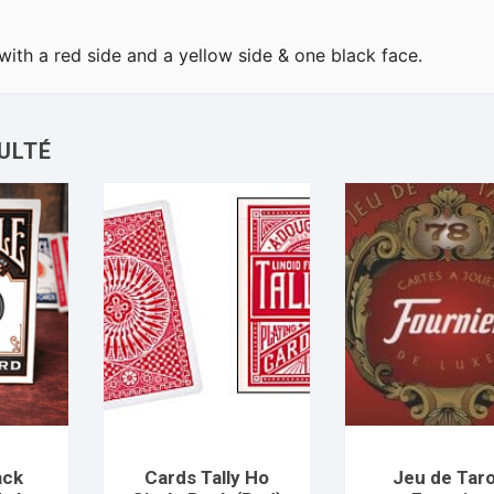
with a red side and a yellow side & one black face.
ack
Cards Tally Ho
Jeu de Tar