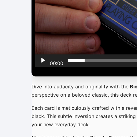
é
o
00:00
Dive into audacity and originality with the
Bi
perspective on a beloved classic, this deck rei
Each card is meticulously crafted with a reve
black. This subtle inversion creates a strikin
your new everyday deck.