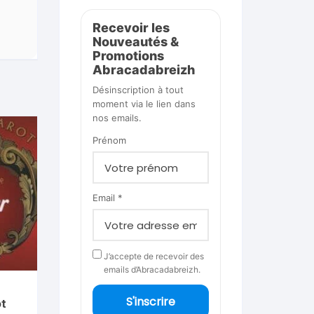
Recevoir les
Nouveautés &
Promotions
Abracadabreizh
Désinscription à tout
moment via le lien dans
nos emails.
Prénom
Email *
J’accepte de recevoir des
emails d’Abracadabreizh.
S'inscrire
ot