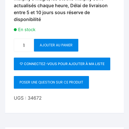
actualisés chaque heure, Délai de livraison
entre 5 et 10 jours sous réserve de
disponibilité
En stock
quantité
AJOUTER AU PANIER
de
50
Ways
♡ CONNECTEZ-VOUS POUR AJOUTER À MA LISTE
To
Rock
POSER UNE QUESTION SUR CE PRODUIT
A
Lighter
-
UGS :
34672
DVD