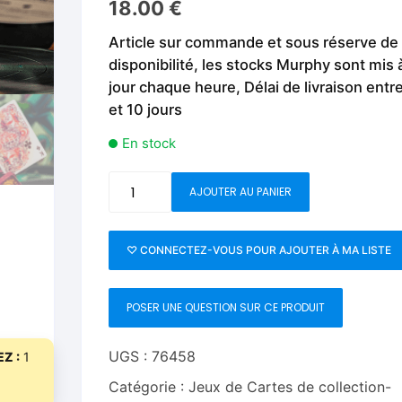
18.00
€
Fleurs C.Up
Cordes
Livres de tours de Pièces
Les Produi
Article sur commande et sous réserve de
Foulards C.Up
Feu
disponibilité, les stocks Murphy sont mis 
Livres sur la Magie
Neige, ruba
jour chaque heure, Délai de livraison entr
impromptue
Liquides C.Up
Foulards
et 10 jours
Les Recha
Livres en Anglais
Magie Numérique
Grandes illusions
En stock
Mentalisme close up
La Magie pour les Enfa
quantité
AJOUTER AU PANIER
de
Pièces-Billets
Liquides
Outkast
Playing
♡ CONNECTEZ-VOUS POUR AJOUTER À MA LISTE
Mentalisme salon et s
Cards
by
Pièces-Billets
POSER UNE QUESTION SUR CE PRODUIT
theory11
UGS :
76458
Z :
1
Catégorie :
Jeux de Cartes de collection-