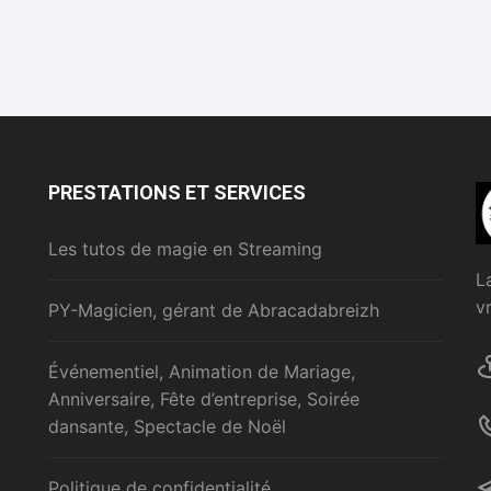
PRESTATIONS ET SERVICES
Les tutos de magie en Streaming
L
v
PY-Magicien, gérant de Abracadabreizh
Événementiel, Animation de Mariage,
Anniversaire, Fête d’entreprise, Soirée
dansante, Spectacle de Noël
Politique de confidentialité