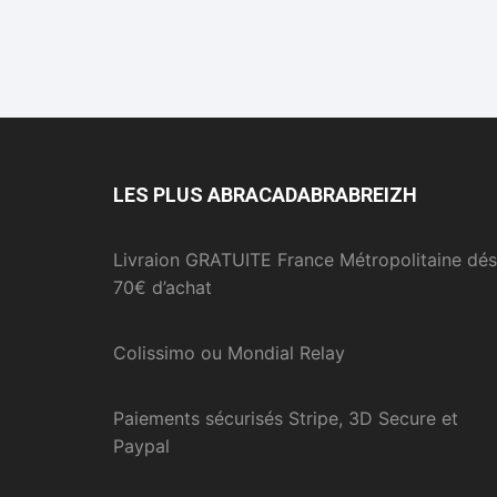
LES PLUS ABRACADABRABREIZH
Livraion GRATUITE France Métropolitaine dés
70€ d’achat
Colissimo ou Mondial Relay
Paiements sécurisés Stripe, 3D Secure et
Paypal