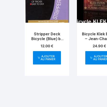
Stripper Deck
Bicycle Klek
Bicycle (Blue) by
– Jean-Cha
US Playing Card
Briand
12.00
€
24.90
€
AJOUTER
AJOUTE
AU PANIER
AU PANIE