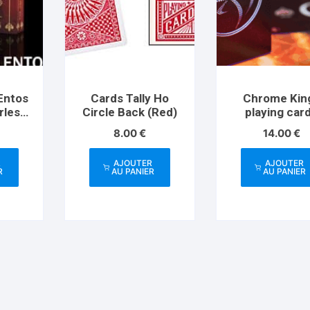
 Entos
Cards Tally Ho
Chrome Kin
rles
Circle Back (Red)
playing car
Artist
8.00
€
14.00
€
R
AJOUTER
AJOUTER
R
AU PANIER
AU PANIER