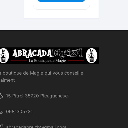
a boutique de Magie qui vous conseille
raiment
15 Pitrel 35720 Pleugueneuc
0681305721
abracadabreizh@gmail.com