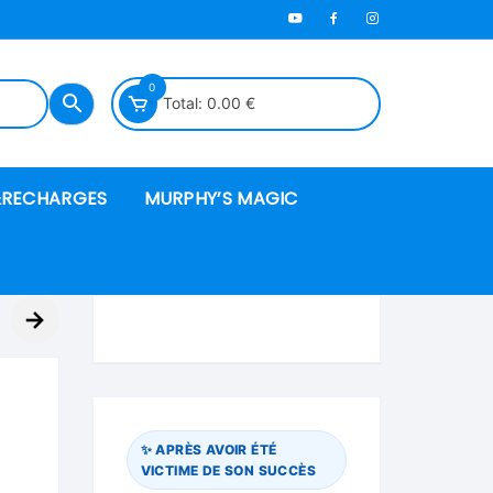
0
Total:
0.00
€
RECHARGES
MURPHY’S MAGIC
es en mousse
→
ués
 spéciales
✨ APRÈS AVOIR ÉTÉ
VICTIME DE SON SUCCÈS
ire et cordes