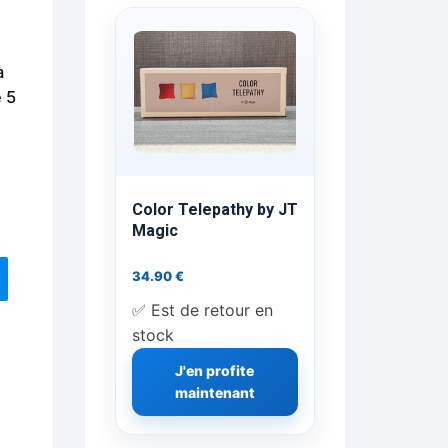
ts Flash Feu
à
ns, FP, Foulards …
e 5
rges
nts
Color Telepathy by JT
Magic
34.90
€
cène
✅ Est de retour en
stock
J'en profite
maintenant