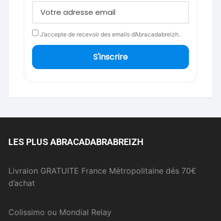
J’accepte de recevoir des emails d’Abracadabreizh.
S'inscrire
LES PLUS ABRACADABRABREIZH
Livraion GRATUITE France Métropolitaine dés 70€
d’achat
Colissimo ou Mondial Relay