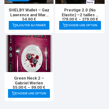
SHELBY Wallet – Gaz
Prestige 2.0 (No
Lawrence and Mark
Elastic) –2 tailles –
Plage
54.90
€
179.00
€
–
279.00
€
Mason
Sergey Koller & Hide
de
AJOUTER AU PANIER
CHOISIR UNE OPTION
prix :
Ce
179.00
à
produit
279.0
a
plusieurs
variations.
Les
options
peuvent
être
Green Neck 2 –
choisies
Gabriel Werlen
sur
Plage
55.00
€
–
99.00
€
de
la
CHOISIR UNE OPTION
prix :
Ce
page
55.00 €
à
produit
du
99.00 €
a