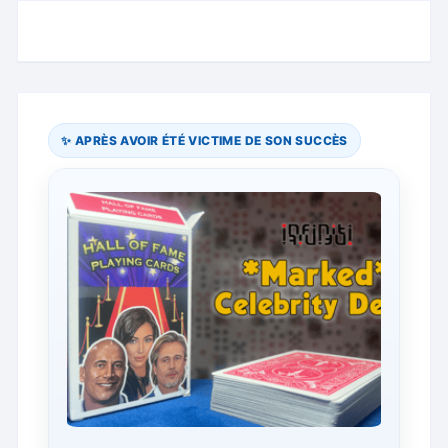
produit
plusieurs
variations.
Les
options
peuvent
être
✨ APRÈS AVOIR ÉTÉ VICTIME DE SON SUCCÈS
choisies
sur
la
page
du
produit