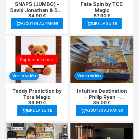
SNAPS (JUMBO) -
Fate Spin by TCC
David Jonathan & Dan
Magic
84.90
€
57.90
€
Harlan
AJOUTER AU PANIER
LIRE LA SUITE
Rupture de stock
Voir la vidéo
Voir la vidéo
Teddy Prediction by
Intuitive Destination
Tora Magic
– Philip Ryan –
89.90
€
35.00
€
(Invisible Deck
Postcards)
LIRE LA SUITE
AJOUTER AU PANIER