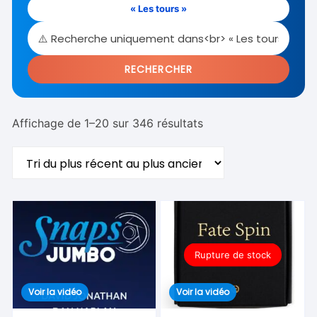
« Les tours »
RECHERCHER
Trié
Affichage de 1–20 sur 346 résultats
du
plus
récent
au
plus
ancien
Rupture de stock
Voir la vidéo
Voir la vidéo