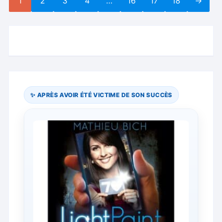
1
2
3
4
…
16
17
18
→
✨ APRÈS AVOIR ÉTÉ VICTIME DE SON SUCCÈS