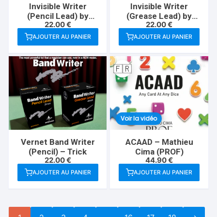
Invisible Writer
Invisible Writer
(Pencil Lead) by
(Grease Lead) by
22.00
€
22.00
€
Vernet – Trick
Vernet – Trick
AJOUTER AU PANIER
AJOUTER AU PANIER
🇫🇷
Voir la vidéo
Vernet Band Writer
ACAAD – Mathieu
(Pencil) – Trick
Cima (PROF)
22.00
€
44.90
€
AJOUTER AU PANIER
AJOUTER AU PANIER