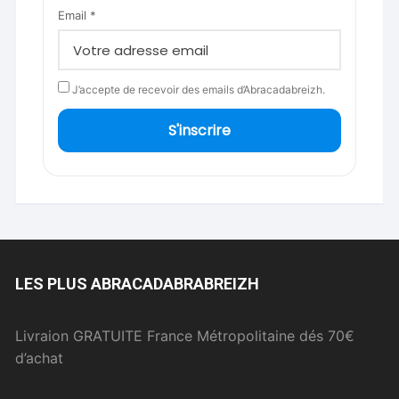
Email *
J’accepte de recevoir des emails d’Abracadabreizh.
S'inscrire
LES PLUS ABRACADABRABREIZH
Livraion GRATUITE France Métropolitaine dés 70€
d’achat