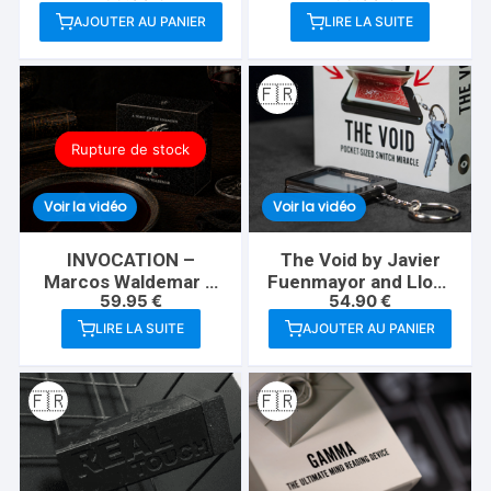
AJOUTER AU PANIER
LIRE LA SUITE
🇫🇷
Rupture de stock
Voir la vidéo
Voir la vidéo
INVOCATION –
The Void by Javier
Marcos Waldemar &
Fuenmayor and Lloyd
59.95
€
54.90
€
Invisible Compass
Barnes
LIRE LA SUITE
AJOUTER AU PANIER
🇫🇷
🇫🇷