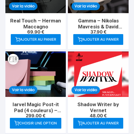
Voir la vidéo
Voir la vidéo
Real Touch – Herman
Gamma – Nikolas
Maccagno
Mavresis & David
69.90
€
37.90
€
Jonathan
AJOUTER AU PANIER
AJOUTER AU PANIER
🇫🇷
Voir la vidéo
Voir la vidéo
Iarvel Magic Post-it
Shadow Writer by
Pad (4 couleurs) –
Vernet
299.00
€
48.00
€
Iarvel Magic
CHOISIR UNE OPTION
AJOUTER AU PANIER
Ce
produit