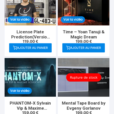
Voir la vidéo
Voir la vidéo
License Plate
Time – Yoan Tanuji &
Prediction(Version
Magic Dream
119.00
€
199.00
€
Française)-Martin
Andersen
AJOUTER AU PANIER
AJOUTER AU PANIER
Rupture de stock
Voir la vidéo
PHANTOM-X Sylvain
Mental Tape Board by
Vip & Maxime
Evgeny Gorlanov
159.00
€
199.00
€
Schucht