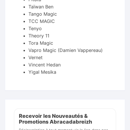
Taïwan Ben
Tango Magic
TCC MAGIC
Tenyo
Theory 11
Tora Magic
Vapro Magic (Damien Vappereau)
Vernet
Vincent Hedan
Yigal Mesika
Recevoir les Nouveautés &
Promotions Abracadabreizh
Désinscription à tout moment via le lien dans nos