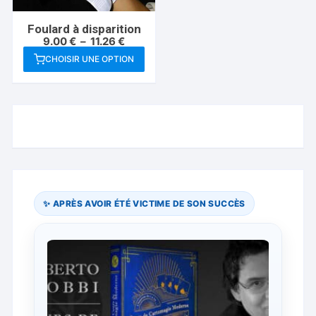
Foulard à disparition
Plage
9.00
€
–
11.26
€
de
CHOISIR UNE OPTION
prix :
Ce
9.00 €
à
produit
11.26 €
a
plusieurs
variations.
Les
options
peuvent
être
✨ APRÈS AVOIR ÉTÉ VICTIME DE SON SUCCÈS
choisies
sur
la
page
du
produit