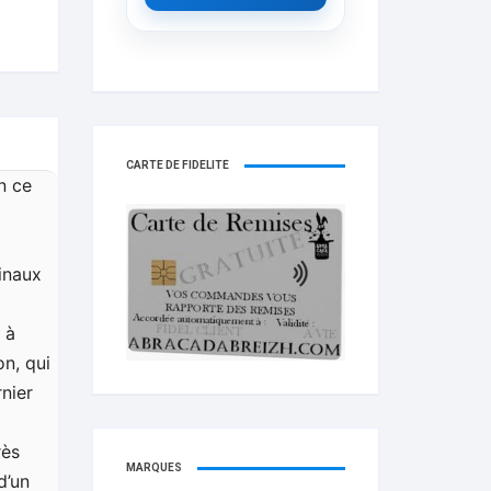
CARTE DE FIDELITÉ
n ce
ginaux
 à
on, qui
nier
rès
MARQUES
d’un