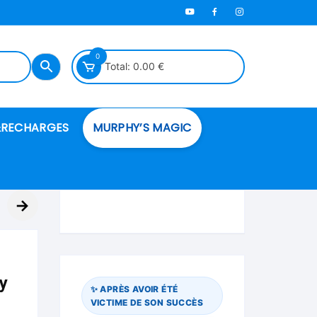
0
Total:
0.00
€
RECHARGES
MURPHY’S MAGIC
es en mousse
→
ués
 spéciales
by
✨ APRÈS AVOIR ÉTÉ
VICTIME DE SON SUCCÈS
ire et cordes