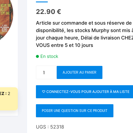
Fleurs C.Up
Cordes
Livres de tours de Pièces
Les Produi
22.90
€
Foulards C.Up
Feu
Article sur commande et sous réserve de
Livres sur la Magie
Neige, ruba
impromptue
disponibilité, les stocks Murphy sont mis 
Liquides C.Up
Foulards
Les Recha
jour chaque heure, Délai de livraison CHE
Livres en Anglais
VOUS entre 5 et 10 jours
Magie Numérique
Grandes illusions
En stock
Mentalisme close up
La Magie pour les Enfa
quantité
Pièces-Billets
Liquides
AJOUTER AU PANIER
de
World's
Mentalisme salon et s
Greatest
♡ CONNECTEZ-VOUS POUR AJOUTER À MA LISTE
Z :
2
Magic:
Pièces-Billets
The
POSER UNE QUESTION SUR CE PRODUIT
Last
Trick
of
UGS :
52318
Dr.