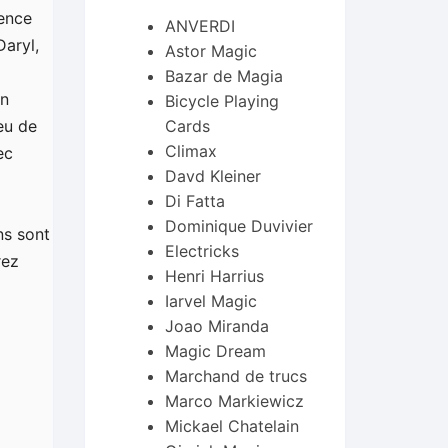
mence
ANVERDI
Daryl,
Astor Magic
Bazar de Magia
un
Bicycle Playing
Cards
eu de
Climax
ec
Davd Kleiner
Di Fatta
Dominique Duvivier
ns sont
Electricks
rez
Henri Harrius
Iarvel Magic
Joao Miranda
Magic Dream
Marchand de trucs
Marco Markiewicz
Mickael Chatelain