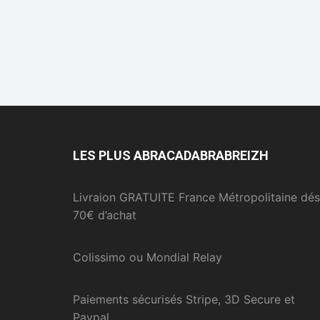
LES PLUS ABRACADABRABREIZH
Livraion GRATUITE France Métropolitaine dés
70€ d’achat
Colissimo ou Mondial Relay
Paiements sécurisés Stripe, 3D Secure et
Paypal