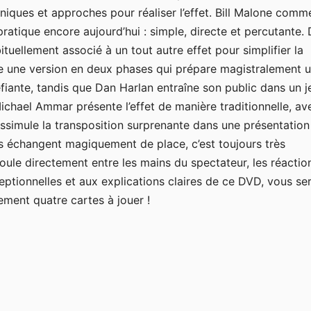
niques et approches pour réaliser l’effet. Bill Malone com
 pratique encore aujourd’hui : simple, directe et percutante. 
ituellement associé à un tout autre effet pour simplifier la
e une version en deux phases qui prépare magistralement 
éfiante, tandis que Dan Harlan entraîne son public dans un j
Michael Ammar présente l’effet de manière traditionnelle, av
issimule la transposition surprenante dans une présentation
ts échangent magiquement de place, c’est toujours très
oule directement entre les mains du spectateur, les réactio
ptionnelles et aux explications claires de ce DVD, vous se
lement quatre cartes à jouer !