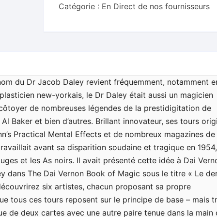
Catégorie :
En Direct de nos fournisseurs
Jacob
Daley
by
L&L
Publishing
-
DVD
le nom du Dr Jacob Daley revient fréquemment, notamment e
plasticien new-yorkais, le Dr Daley était aussi un magicien
ôtoyer de nombreuses légendes de la prestidigitation de
 Al Baker et bien d’autres. Brillant innovateur, ses tours ori
nn’s Practical Mental Effects et de nombreux magazines de
 travaillait avant sa disparition soudaine et tragique en 1954,
ouges et les As noirs. Il avait présenté cette idée à Dai Vern
ey dans The Dai Vernon Book of Magic sous le titre « Le der
écouvrirez six artistes, chacun proposant sa propre
que tous ces tours reposent sur le principe de base – mais t
ue de deux cartes avec une autre paire tenue dans la main 