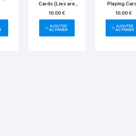
Cards (Lies are
Playing Car
Convenient)
10.00
€
10.00
€
R
AJOUTER
AJOUTER
R
AU PANIER
AU PANIER