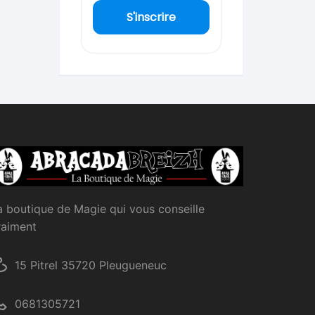
S'inscrire
a boutique de Magie qui vous conseille
raiment
15 Pitrel 35720 Pleugueneuc
0681305721