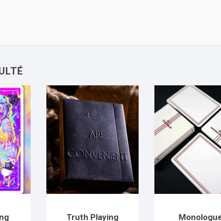
ing
Truth Playing
Monologu