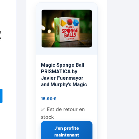
ts Flash Feu
ns, FP, Foulards …
à
rges
Z
nts
Magic Sponge Ball
PRISMATICA by
Javier Fuenmayor
and Murphy’s Magic
cène
15.90
€
✅ Est de retour en
stock
J'en profite
maintenant