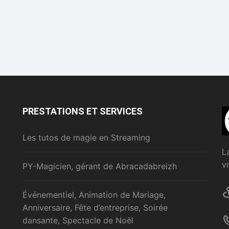
PRESTATIONS ET SERVICES
Les tutos de magie en Streaming
L
v
PY-Magicien, gérant de Abracadabreizh
Événementiel, Animation de Mariage,
Anniversaire, Fête d’entreprise, Soirée
dansante, Spectacle de Noël