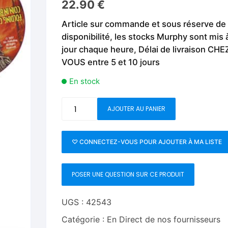
22.90
€
Fleurs C.Up
Cordes
Livres de tours de Pièces
Les Produi
Article sur commande et sous réserve de
Foulards C.Up
Feu
disponibilité, les stocks Murphy sont mis 
Livres sur la Magie
Neige, ruba
jour chaque heure, Délai de livraison CHE
impromptue
Liquides C.Up
Foulards
VOUS entre 5 et 10 jours
Les Recha
Livres en Anglais
Magie Numérique
Grandes illusions
En stock
Mentalisme close up
La Magie pour les Enfa
quantité
AJOUTER AU PANIER
de
Pièces-Billets
Liquides
World's
Greatest
♡ CONNECTEZ-VOUS POUR AJOUTER À MA LISTE
Mentalisme salon et s
Magic:
Folding
Pièces-Billets
POSER UNE QUESTION SUR CE PRODUIT
Coin
-
Coin
UGS :
42543
In
Catégorie :
En Direct de nos fournisseurs
Bottle