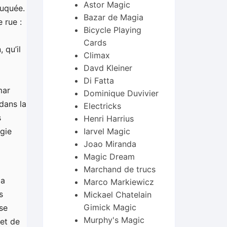
Astor Magic
ruquée.
Bazar de Magia
 rue :
Bicycle Playing
Cards
 qu’il
Climax
Davd Kleiner
Di Fatta
mar
Dominique Duvivier
dans la
Electricks
s
Henri Harrius
Iarvel Magic
agie
Joao Miranda
Magic Dream
Marchand de trucs
la
Marco Markiewicz
s
Mickael Chatelain
Gimick Magic
se
Murphy's Magic
fet de