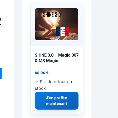
ts Flash Feu
à
ns, FP, Foulards …
Z
rges
nts
SHINE 3.0 – Magic 007
& MS Magic
89.90
€
cène
✅ Est de retour en
stock
J'en profite
maintenant