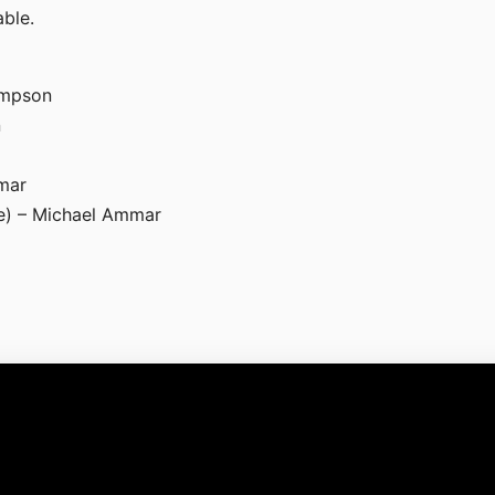
able.
ompson
n
mmar
ne) – Michael Ammar