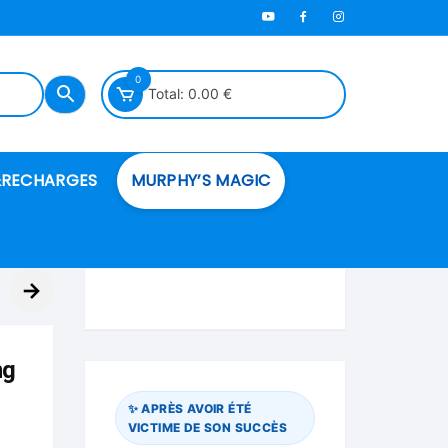
0
Total:
0.00
€
RECHARGES
MURPHY’S MAGIC
es en mousse
→
ués
ng
 spéciales
✨ APRÈS AVOIR ÉTÉ
VICTIME DE SON SUCCÈS
ire et cordes