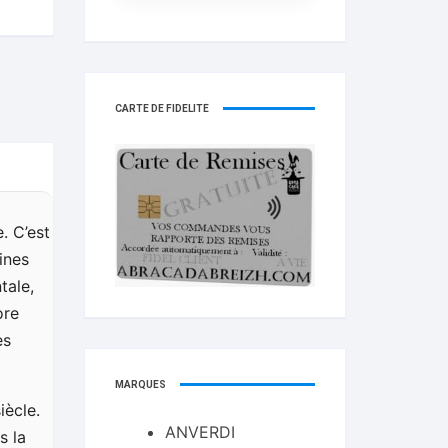
CARTE DE FIDELITÉ
. C’est
ines
tale,
ore
es
MARQUES
iècle.
ANVERDI
s la