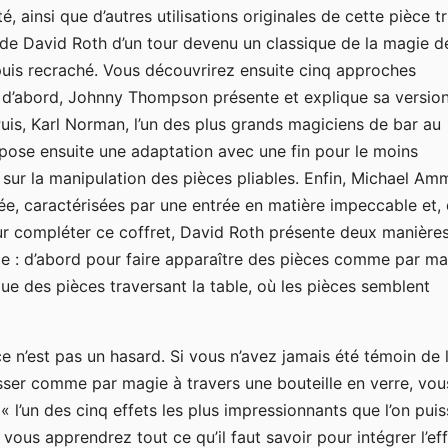
é, ainsi que d’autres utilisations originales de cette pièce t
de David Roth d’un tour devenu un classique de la magie de
uis recraché. Vous découvrirez ensuite cinq approches
ut d’abord, Johnny Thompson présente et explique sa version,
uis, Karl Norman, l’un des plus grands magiciens de bar au
opose ensuite une adaptation avec une fin pour le moins
 sur la manipulation des pièces pliables. Enfin, Michael Am
ée, caractérisées par une entrée en matière impeccable et, 
our compléter ce coffret, David Roth présente deux manière
able : d’abord pour faire apparaître des pièces comme par m
ique des pièces traversant la table, où les pièces semblent
ce n’est pas un hasard. Si vous n’avez jamais été témoin de 
sser comme par magie à travers une bouteille en verre, vou
l’un des cinq effets les plus impressionnants que l’on puis
 vous apprendrez tout ce qu’il faut savoir pour intégrer l’ef