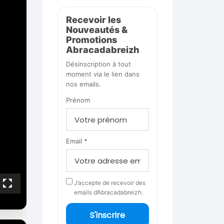
Recevoir les
Nouveautés &
Promotions
Abracadabreizh
Désinscription à tout
moment via le lien dans
nos emails.
Prénom
Email *
J’accepte de recevoir des
emails d’Abracadabreizh.
S'inscrire