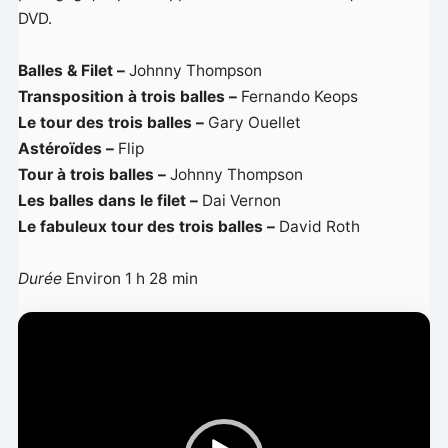
DVD.
Balles & Filet –
Johnny Thompson
Transposition à trois balles –
Fernando Keops
Le tour des trois balles –
Gary Ouellet
Astéroïdes –
Flip
Tour à trois balles –
Johnny Thompson
Les balles dans le filet –
Dai Vernon
Le fabuleux tour des trois balles –
David Roth
Durée
Environ 1 h 28 min
L
e
c
t
e