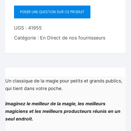
Fabulous
POSER UNE QUESTION SUR CE PRODUIT
Three
Ball
Trick
UGS :
41955
-
Catégorie :
En Direct de nos fournisseurs
DVD
Un classique de la magie pour petits et grands publics,
qui tient dans votre poche.
Imaginez le meilleur de la magie, les meilleurs
magiciens et les meilleurs producteurs réunis en un
seul endroit.