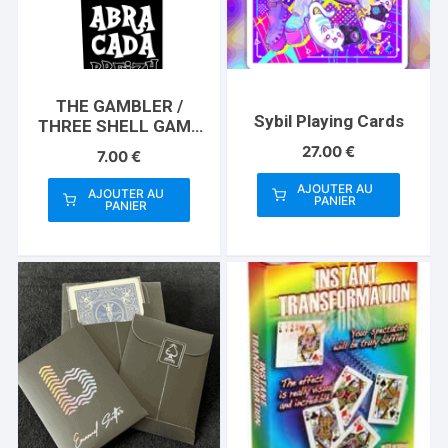
THE GAMBLER /
Sybil Playing Cards
THREE SHELL GAME
(Gimmicks and
27.00
€
7.00
€
Instructions) by
Apprentice Magic –
AJOUTER AU
AJOUTER AU
PANIER
Trick
PANIER