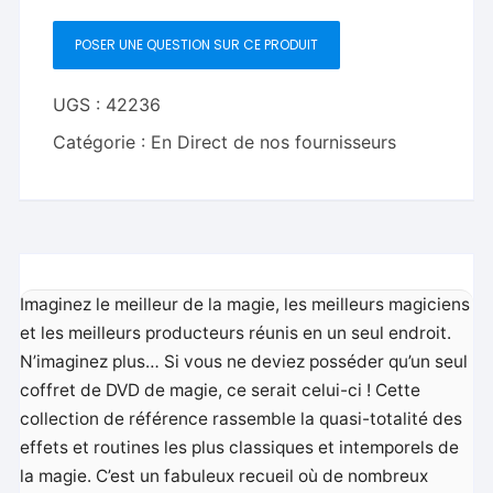
Expanded
POSER UNE QUESTION SUR CE PRODUIT
Shells
-
DVD
UGS :
42236
Catégorie :
En Direct de nos fournisseurs
Imaginez le meilleur de la magie, les meilleurs magiciens
et les meilleurs producteurs réunis en un seul endroit.
N’imaginez plus… Si vous ne deviez posséder qu’un seul
coffret de DVD de magie, ce serait celui-ci ! Cette
collection de référence rassemble la quasi-totalité des
effets et routines les plus classiques et intemporels de
la magie. C’est un fabuleux recueil où de nombreux