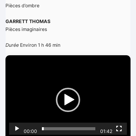
Pièces d’ombre
GARRETT THOMAS
Pièces imaginaires
Durée
Environ 1 h 46 min
L
e
c
t
e
u
r
v
i
00:00
01:42
d