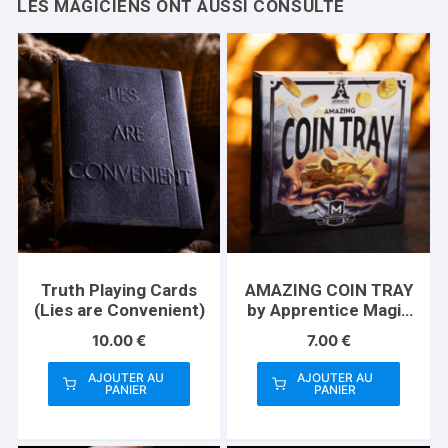
Truth Playing Cards
AMAZING COIN TRAY
(Lies are Convenient)
by Apprentice Magic
– Trick
10.00
€
7.00
€
AJOUTER AU
AJOUTER AU
PANIER
PANIER