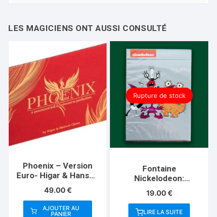
Rupture de stock
Phoenix – Version
Fontaine
Euro- Higar & Hanson
Nickelodeon:
Chien
Monsters Playing
49.00
€
19.00
€
Cards
AJOUTER AU
LIRE LA SUITE
PANIER