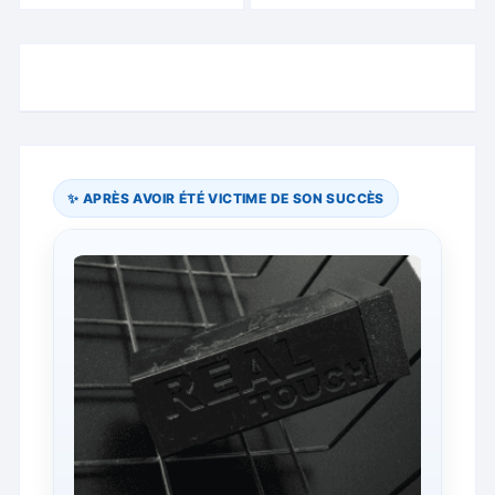
✨ APRÈS AVOIR ÉTÉ VICTIME DE SON SUCCÈS