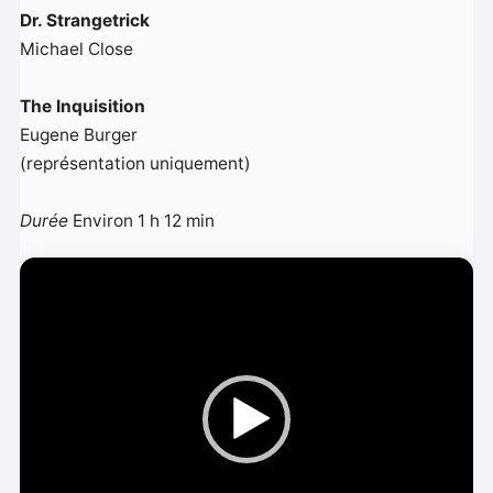
Dr. Strangetrick
Michael Close
The Inquisition
Eugene Burger
(représentation uniquement)
Durée
Environ 1 h 12 min
L
e
c
t
e
u
r
v