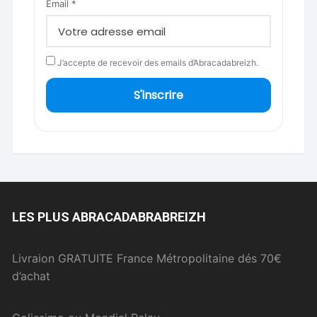
Email *
J’accepte de recevoir des emails d’Abracadabreizh.
S'inscrire
LES PLUS ABRACADABRABREIZH
Livraion GRATUITE France Métropolitaine dés 70€
d’achat