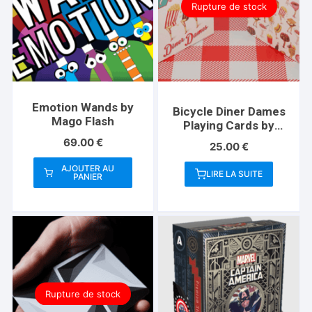
Rupture de stock
Emotion Wands by
Bicycle Diner Dames
Mago Flash
Playing Cards by
Kelly Gilleran
69.00
€
25.00
€
AJOUTER AU
LIRE LA SUITE
PANIER
Rupture de stock