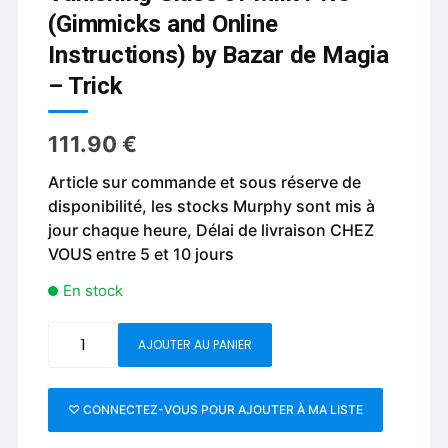
(Gimmicks and Online
Instructions) by Bazar de Magia
– Trick
111.90
€
Article sur commande et sous réserve de
disponibilité, les stocks Murphy sont mis à
jour chaque heure, Délai de livraison CHEZ
VOUS entre 5 et 10 jours
En stock
quantité
AJOUTER AU PANIER
de
Vanishing
Glass
♡ CONNECTEZ-VOUS POUR AJOUTER À MA LISTE
of