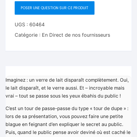
Milk
POSER UNE QUESTION SUR CE PRODUIT
PRO
(Gimmicks
and
UGS :
60464
Online
Catégorie :
En Direct de nos fournisseurs
Instructions)
by
Bazar
de
Magia
-
Imaginez : un verre de lait disparaît complètement. Oui,
Trick
le lait disparaît, et le verre aussi. Et – incroyable mais
vrai – tout se passe sous les yeux ébahis du public !
C’est un tour de passe-passe du type « tour de dupe » :
lors de sa présentation, vous pouvez faire une petite
blague en feignant d’en expliquer le secret au public.
Puis, quand le public pense avoir deviné où est caché le