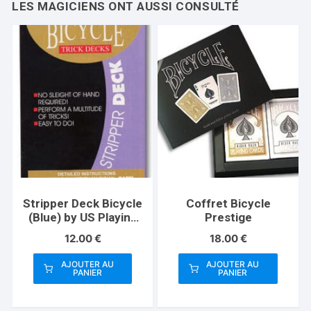
Stripper Deck Bicycle
Coffret Bicycle
(Blue) by US Playing
Prestige
Card
12.00
€
18.00
€
AJOUTER AU
AJOUTER AU
PANIER
PANIER