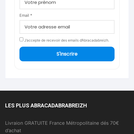
Email *
J’accepte de recevoir des emails d’Abracadabreizh.
S'inscrire
LES PLUS ABRACADABRABREIZH
Livraion GRATUITE France Métropolitaine dés 70€
d’achat