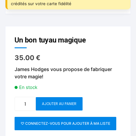
crédités sur votre carte fidélité
Un bon tuyau magique
35.00
€
James Hodges vous propose de fabriquer
votre magie!
En stock
quantité
AJOUTER AU PANIER
de
Un
bon
♡ CONNECTEZ-VOUS POUR AJOUTER À MA LISTE
tuyau