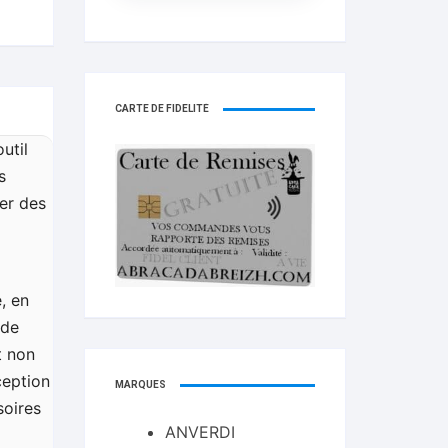
CARTE DE FIDELITÉ
util
s
er des
, en
nde
t non
ception
MARQUES
soires
ANVERDI