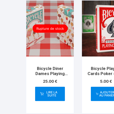
Rupture de stock
Bicycle Diner
Bicycle Pla
Dames Playing
Cards Poker 
Cards by Kelly
by US Play
25.00
€
5.00
€
Gilleran
Card C
LIRE LA
AJOUTE
SUITE
AU PANIE