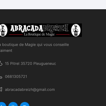
a boutique de Magie qui vous conseille
raiment
15 Pitrel 35720 Pleugueneuc
0681305721
abracadabreizh@gmail.com