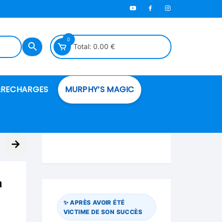
0
Total:
0.00
€
RECHARGES
MURPHY’S MAGIC
es en mousse
→
ués
a
 spéciales
✨ APRÈS AVOIR ÉTÉ
VICTIME DE SON SUCCÈS
ire et cordes