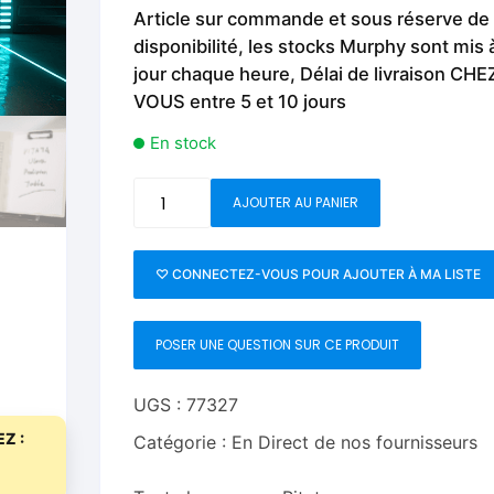
Fleurs C.Up
Cordes
Article sur commande et sous réserve de
Livres de tours de Pièces
Les Produi
disponibilité, les stocks Murphy sont mis 
Foulards C.Up
Feu
jour chaque heure, Délai de livraison CHE
Livres sur la Magie
Neige, ruba
VOUS entre 5 et 10 jours
impromptue
Liquides C.Up
Foulards
Les Recha
En stock
Livres en Anglais
Magie Numérique
Grandes illusions
quantité
AJOUTER AU PANIER
de
Mentalisme close up
La Magie pour les Enfa
Ultra
Pièces-Billets
Liquides
Prediction
♡ CONNECTEZ-VOUS POUR AJOUTER À MA LISTE
Table
Mentalisme salon et s
by
POSER UNE QUESTION SUR CE PRODUIT
Pitata
Pièces-Billets
UGS :
77327
Z :
Catégorie :
En Direct de nos fournisseurs