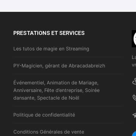
PRESTATIONS ET SERVICES
Les tutos de magie en Streaming
L
v
PY-Magicien, gérant de Abracadabreizh
Événementiel, Animation de Mariage,
Anniversaire, Fête d’entreprise, Soirée
dansante, Spectacle de Noël
Politique de confidentialité
Conditions Générales de vente