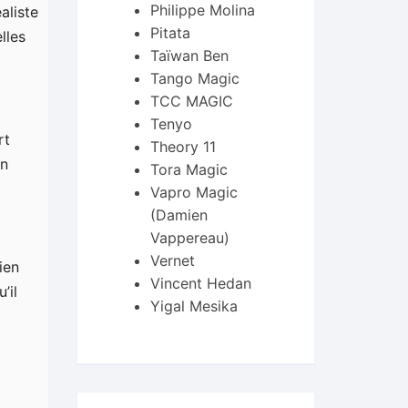
Philippe Molina
aliste
Pitata
lles
Taïwan Ben
Tango Magic
TCC MAGIC
Tenyo
rt
Theory 11
on
Tora Magic
Vapro Magic
(Damien
Vappereau)
Vernet
ien
Vincent Hedan
’il
Yigal Mesika