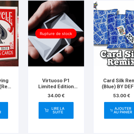
Rupture de stock
ying
Virtuoso P1
Card Silk Re
(Red)
Limited Edition
(Blue) BY DE
ing
Playing Cards
34.00
€
53.00
€
o
R
LIRE LA
AJOUTER
R
SUITE
AU PANIER