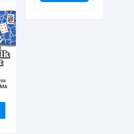
mix
FMA