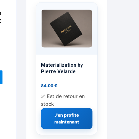
ts Flash Feu
à
Z
ns, FP, Foulards …
rges
nts
Materialization by
Pierre Velarde
84.00
€
cène
✅ Est de retour en
stock
J'en profite
maintenant