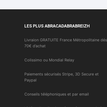
LES PLUS ABRACADABRABREIZH
Livraion GRATUITE France Métropolitaine dés
70€ d’achat
Colissimo ou Mondial Relay
Paiements sécurisés Stripe, 3D Secure et
Paypal
Conseils téléphoniques et par email