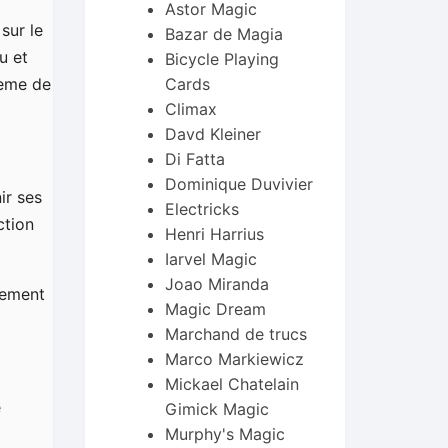
Astor Magic
sur le
Bazar de Magia
u et
Bicycle Playing
Cards
tème de
Climax
Davd Kleiner
Di Fatta
Dominique Duvivier
ir ses
Electricks
ction
Henri Harrius
Iarvel Magic
Joao Miranda
lement
Magic Dream
Marchand de trucs
Marco Markiewicz
Mickael Chatelain
e
Gimick Magic
Murphy's Magic