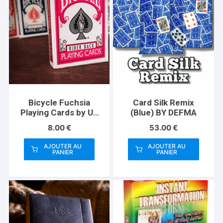
Bicycle Fuchsia
Card Silk Remix
Playing Cards by US
(Blue) BY DEFMA
Playing Card Co
8.00
€
53.00
€
AJOUTER AU
AJOUTER AU
PANIER
PANIER