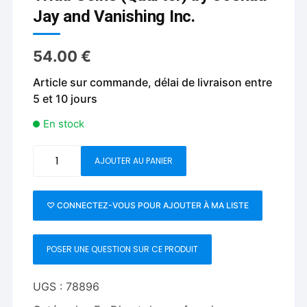
Jay and Vanishing Inc.
54.00
€
Article sur commande, délai de livraison entre
5 et 10 jours
En stock
quantité
AJOUTER AU PANIER
de
Triad
Coins
♡ CONNECTEZ-VOUS POUR AJOUTER À MA LISTE
(Quarter)
by
POSER UNE QUESTION SUR CE PRODUIT
Joshua
Jay
and
UGS :
78896
Vanishing