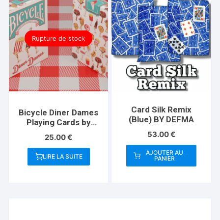
Rupture de stock
Card Silk Remix
Bicycle Diner Dames
(Blue) BY DEFMA
Playing Cards by
Kelly Gilleran
53.00
€
25.00
€
AJOUTER AU
LIRE LA SUITE
PANIER