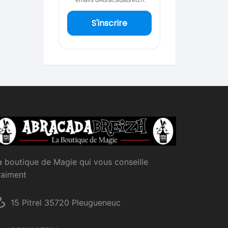
S'inscrire
a boutique de Magie qui vous conseille
raiment
15 Pitrel 35720 Pleugueneuc