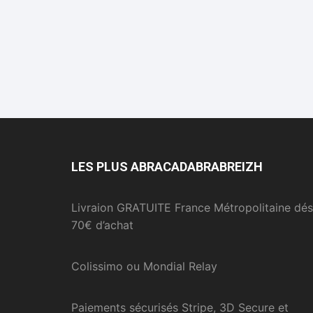
LES PLUS ABRACADABRABREIZH
Livraion GRATUITE France Métropolitaine dés
70€ d’achat
Colissimo ou Mondial Relay
Paiements sécurisés Stripe, 3D Secure et