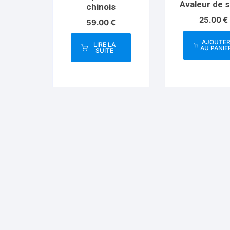
Avaleur de 
chinois
25.00
€
59.00
€
AJOUTE
LIRE LA
AU PANIE
SUITE