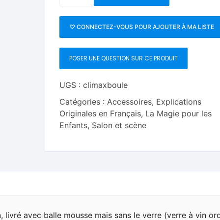
de
Transposition
dans
♡ CONNECTEZ-VOUS POUR AJOUTER À MA LISTE
le
verre
POSER UNE QUESTION SUR CE PRODUIT
UGS :
climaxboule
Catégories :
Accessoires
,
Explications
Originales en Français
,
La Magie pour les
Enfants
,
Salon et scène
livré avec balle mousse mais sans le verre (verre à vin ord