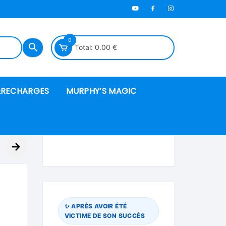
0
Total:
0.00
€
RECHARGES
MURPHY’S MAGIC
es en mousse
→
ués
 spéciales
✨ APRÈS AVOIR ÉTÉ
VICTIME DE SON SUCCÈS
ire et cordes