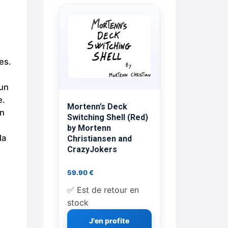
ts Flash Feu
ns, FP, Foulards …
es.
rges
 un
e.
nts
Mortenn’s Deck
un
Switching Shell (Red)
by Mortenn
la
Christiansen and
cène
CrazyJokers
59.90
€
✅ Est de retour en
stock
J'en profite