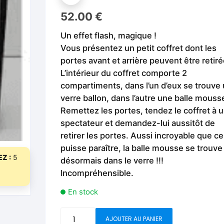
Fleurs C.Up
Cordes
52.00
€
Livres de tours de Pièces
Les Produi
Foulards C.Up
Feu
Un effet flash, magique !
Livres sur la Magie
Neige, ruba
Vous présentez un petit coffret dont les
impromptue
Liquides C.Up
Foulards
portes avant et arrière peuvent être retiré
Les Recha
Livres en Anglais
L’intérieur du coffret comporte 2
Magie Numérique
Grandes illusions
compartiments, dans l’un d’eux se trouve
verre ballon, dans l’autre une balle mouss
Mentalisme close up
La Magie pour les Enfa
Remettez les portes, tendez le coffret à 
Pièces-Billets
Liquides
spectateur et demandez-lui aussitôt de
retirer les portes. Aussi incroyable que ce
Mentalisme salon et s
puisse paraître, la balle mousse se trouve
Z :
5
désormais dans le verre !!!
Pièces-Billets
Incompréhensible.
En stock
quantité
AJOUTER AU PANIER