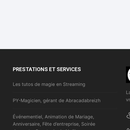
PRESTATIONS ET SERVICES
Les tutos de magie en Streaming
L
v
PY-Magicien, gérant de Abracadabreizh
Événementiel, Animation de Mariage,
Anniversaire, Fête d’entreprise, Soirée