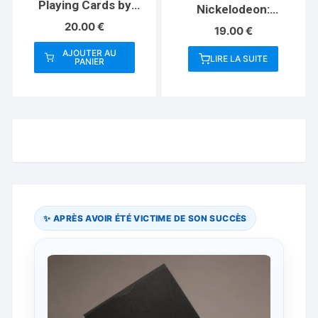
Playing Cards by
Nickelodeon:
Joker and the Thief
Monsters Playing
20.00
€
19.00
€
Cards
AJOUTER AU
LIRE LA SUITE
PANIER
✨ APRÈS AVOIR ÉTÉ VICTIME DE SON SUCCÈS