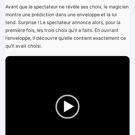
Avant que le spectateur ne révèle ses choix, le magicien
montre une prédiction dans une enveloppe et la lui
tend. Surprise ! Le spectateur annonce alors, pour la
première fois, les trois choix qu’il a faits. En ouvrant
l’enveloppe, il découvre qu’elle contient exactement ce
qu’il avait choisi.
L
e
c
t
e
u
r
v
i
d