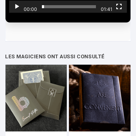
é
00:00
01:41
o