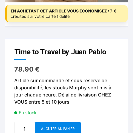
EN ACHETANT CET ARTICLE VOUS ÉCONOMISEZ :
7 €
crédités sur votre carte fidélité
Time to Travel by Juan Pablo
78.90
€
Article sur commande et sous réserve de
disponibilité, les stocks Murphy sont mis à
jour chaque heure, Délai de livraison CHEZ
VOUS entre 5 et 10 jours
En stock
quantité
AJOUTER AU PANIER
de