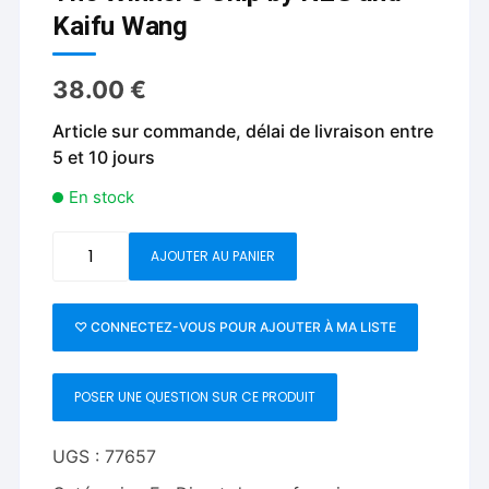
Kaifu Wang
38.00
€
Article sur commande, délai de livraison entre
5 et 10 jours
En stock
quantité
AJOUTER AU PANIER
de
The
Winner's
♡ CONNECTEZ-VOUS POUR AJOUTER À MA LISTE
Chip
by
POSER UNE QUESTION SUR CE PRODUIT
N2G
and
Kaifu
UGS :
77657
Wang