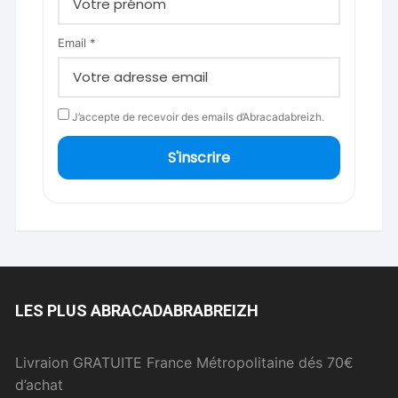
Email *
J’accepte de recevoir des emails d’Abracadabreizh.
S'inscrire
LES PLUS ABRACADABRABREIZH
Livraion GRATUITE France Métropolitaine dés 70€
d’achat