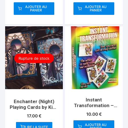
AJOUTER AU
AJOUTER AU
PANIER
PANIER
Rupture de stock
Instant
Enchanter (Night)
Transformation –
Playing Cards by King
Standard
Star
10.00
€
17.00
€
AJOUTER AU
LIRE LA SUITE